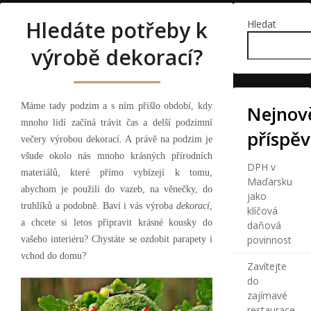
Hledáte potřeby k
Hledat
výrobě dekorací?
Máme tady podzim a s ním přišlo období, kdy
Nejnově
mnoho lidí začíná trávit čas a delší podzimní
příspě
večery výrobou dekorací. A právě na podzim je
všude okolo nás mnoho krásných přírodních
DPH v
materiálů, které přímo vybízejí k tomu,
Maďarsku
abychom je použili do vazeb, na věnečky, do
jako
truhlíků a podobně. Baví i vás výroba
dekorací
,
klíčová
a chcete si letos připravit krásné kousky do
daňová
povinnost
vašeho interiéru? Chystáte se ozdobit parapety i
vchod do domu?
Zavítejte
do
zajímavé
restaurace