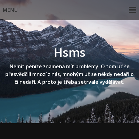
Skip
MENU
to
content
Hsms
Nemít peníze znamená mít problémy. O tom už se
přesvědčili mnozí z nás, mnohým už se někdy nedařilo
či nedaří. A proto je třeba setrvale vydělávat.