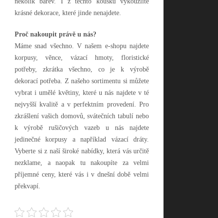
několik barev. I z těchto kousků vykouzlíte
krásné dekorace, které jinde nenajdete.
Proč nakoupit právě u nás?
Máme snad všechno. V našem e-shopu najdete
korpusy, věnce, vázací hmoty, floristické
potřeby, zkrátka všechno, co je k výrobě
dekorací potřeba. Z našeho sortimentu si můžete
vybrat i umělé květiny, které u nás najdete v té
nejvyšší kvalitě a v perfektním provedení. Pro
zkrášlení vašich domovů, svátečních tabulí nebo
k výrobě rušičových vazeb u nás najdete
jedinečné korpusy a například vázací dráty.
Vyberte si z naší široké nabídky, která vás určitě
nezklame, a naopak tu nakoupíte za velmi
příjemné ceny, které vás i v dnešní době velmi
překvapí.