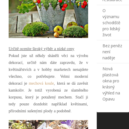
O
významu
schodiště
pro lidský
život
Bez peněz
Určitě oceníte široký výběr a nízké ceny
není
Pokud jste už někdy sháněli věci na výrobu
naděje
dekorací, určitě nám dáte zapravdu, že v
Nová
květinářstvích a v hobby marketech nenajdete
plastová
všechno, co potřebujete. Velmi moderní
okna pro
dekorací je
mechová koule
, která se dá zavěsit
krásný
kamkoliv. Je totiž vyrobená ze slaměného
výhled na
korpusu, který je potažený mechem. Stačí ji
Opavu
tedy pouze dozdobit například květinami,
přírodními sušenými plody a podobně.