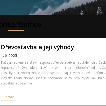
brika:
Domov
Dřevostavba a její výhody
1. 6. 2025
Každým rokem se staví nespočet dřevostaveb a neustále jich v Čes
republice přibývá. Lidé je staví pro rekreaci i pro celoroční bydlení. Op
klasickým stavbám mají mnoho výhod a zajistí vám stejný komfort 
klasické zděné domy. Dnes se podíváme na to, proč byste měli na 
stavebním pozemku...
Domov