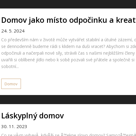
Domov jako místo odpočinku a kreati
24. 5. 2024
Co především nám v životě může vytvářet stabilní a útulné zázemí,
se dennodenně budeme rádi s klidem na duši vracet? Abychom si zd
odpočinuli a načerpali nové síly, strávili čas s našimi nejbližšími členy
uvařili si oblíbené jídlo nebo k sobě pozvali své přátele a společně si 
sobotní...
Domov
Láskyplný domov
30. 11. 2023
Co se vÃ¡m vybavÃ­, kdyÅ¾ se Å™ekne slovo domov? SamozÅ™ejm