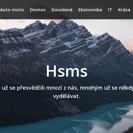
Auto moto
Domov
Dovolená
Ekonomika
IT
Krása
Hsms
 se přesvědčili mnozí z nás, mnohým už se někdy n
vydělávat.