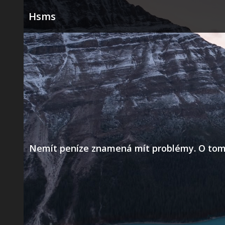
Skip
Hsms
to
content
Nemít peníze znamená mít problémy. O tom už