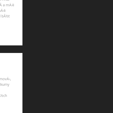
­ a mÄ›li
Ä›li
l bÃ½t
movÄ›,
½zkumy
lÃ½ch
d