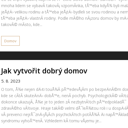
mnoha lidem se vybavÃ­ takovÃ¡ vzpomÃ­nka, tÅ™eba kdyÅ¾ byli malÃ
jeÅ¡tÄ› velikou rodinu a tÅ™eba jeÅ¡tÄ› bydleli se svou rodinou a nem
tÅ™eba jeÅ¡tÄ› vlastnÃ­ rodiny. Podle mÃ©ho nÃ¡zoru domov by mÄ›
takovÃ© mÃ­sto, kde...
Domov
Jak vytvořit dobrý domov
5. 8. 2023
O tom, Å¾e nejen dÄ›ti touÅ¾Ã­ pÅ™edevÅ¡Ã­m po bezpeÄnÃ©m do
kde se cÃ­tÃ­ skuteÄnÄ› dobÅ™e, nenÃ­ pochyb. PsychologickÃ© vÃ
dokonce ukazujÃ­, Å¾e je to jeden zÂ nezbytnÃ½ch pÅ™edpokladÅ¯
zdravÃ©ho vÃ½voje. Hraje takÃ© velmi dÅ¯leÅ¾itou roli i u dospÄ›
vÂ prevenci nejrÅ¯znÄ›jÅ¡Ã­ch psychickÃ½ch potÃ­Å¾Ã­ Äi napÅ™Ã­kla
syndromu vyhoÅ™enÃ­. Vzhledem kÂ tomu vÅ¡emu je...