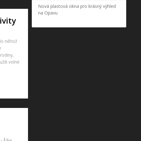
Nová plastová okna pro krásný výhled
na Opavu
vity
 do něhož
e
 rodiny,
užili volné
Ä› Å¾e