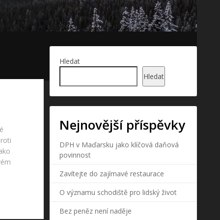
Hledat
Hledat
Nejnovější příspěvky
ké
roti
DPH v Maďarsku jako klíčová daňová
jako
povinnost
svém
Zavítejte do zajímavé restaurace
O významu schodiště pro lidský život
Bez peněz není naděje