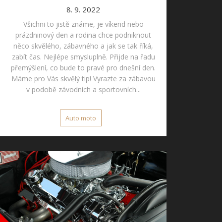
8. 9. 2022
Všichni to jistě známe, je víkend nebo
prázdninový den a rodina chce podniknout
něco skvělého, zábavného a jak se tak říká,
zabít čas. Nejlépe smysluplně. Přijde na řadu
přemýšlení, co bude to pravé pro dnešní den.
Máme pro Vás skvělý tip! Vyrazte za zábavou
v podobě závodních a sportovních...
Auto moto