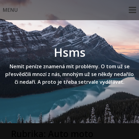
Skip
MENU
to
content
Hsms
Nemít peníze znamená mít problémy. O tom už se
přesvědčili mnozí z nás, mnohým už se někdy nedařilo
či nedaří. A proto je třeba setrvale vydělávat.
Rubrika:
Auto moto