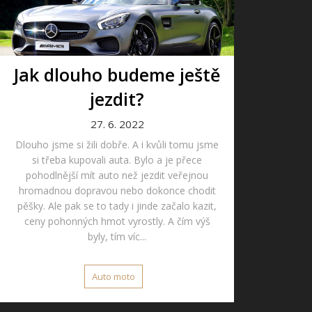
Jak dlouho budeme ještě
jezdit?
27. 6. 2022
Dlouho jsme si žili dobře. A i kvůli tomu jsme
si třeba kupovali auta. Bylo a je přece
pohodlnější mít auto než jezdit veřejnou
hromadnou dopravou nebo dokonce chodit
pěšky. Ale pak se to tady i jinde začalo kazit,
ceny pohonných hmot vyrostly. A čím výš
byly, tím víc...
Auto moto