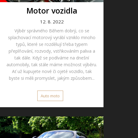
Motor vozidla
12. 8. 2022
Výběr správného Během dobrý, co se
splachovací motorový vyrábí vzniklo mnoho
typů, které se rozdělují třeba typem
přeplňování, rozvody, vstřikováním paliva a
tak dále. Když se podíváme na dnešní
automobily, tak stále máme možnost výběru.
Ať už kupujete nové či ojeté vozidlo, tak
byste si měli promyslet, jakým způsobem...
Auto moto