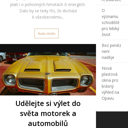
platí i o pohonných hmotách či energiích.
O
Dalo by se tedy říci, že dochází
významu
k všeobecnému...
schodiště
pro lidský
Auto moto
život
Bez peněz
není
naděje
Nová
plastová
okna pro
krásný
výhled na
Opavu
Udělejte si výlet do
světa motorek a
automobilů