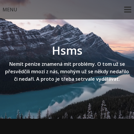
Skip
MENU
to
content
Hsms
Nemít peníze znamená mít problémy. O tom už se
přesvědčili mnozí z nás, mnohým už se někdy nedařilo
či nedaří. A proto je třeba setrvale vydělávat.