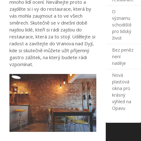
mnoho lidí ocení. Neváhejte proto a
zajděte si i vy do restaurace, která by
O
vás mohla zaujmout a to ve všech
významu
směrech. Skutečně se v dnešní době
schodiště
najdou lidé, kteří si rádi zajdou do
pro lidský
restaurace, která za to stojí. Udělejte si
život
radost a zavítejte do Vranova nad Dyjí,
Bez peněz
kde si skutečně můžete užít příjemný
není
gastro zážitek, na který budete rádi
naděje
vzpomínat.
Nová
plastová
okna pro
krásný
výhled na
Opavu