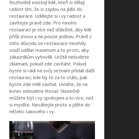
Rozhodně existují lidé, kteří si dělají
radost tím, že si zajdou na jídlo do
restaurace. Udělejte si i vy radost a
zavítejte právě zde. Pro mnoho
restaurací je více než důležité, aby lidé
přišli znovu a ne pouze jednou. Právě z
toho důvodu se restaurace mnohdy
snaží udělat maximum a to proto, aby
zákazníkům vyhověli. Určitě nebudete
zklamaní, pokud zde zavítáte. Pokud
byste si rádi na svůj seznam přidali další
restauraci, kde by to za to stálo, pak
byste zde měli zavítat. Uvidíte, že na
konec nebudete litovat. Skutečně
můžete být i vy spokojeni a to více, než
si myslíte. Neváhejte proto a jděte do
něčeho takového i vy.