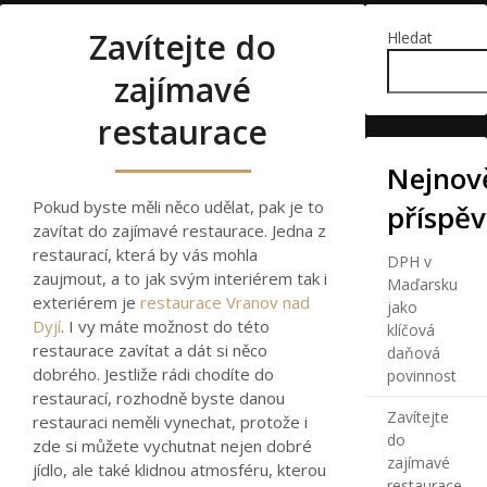
Zavítejte do
Hledat
zajímavé
restaurace
Nejnově
Pokud byste měli něco udělat, pak je to
příspě
zavítat do zajímavé restaurace. Jedna z
restaurací, která by vás mohla
DPH v
zaujmout, a to jak svým interiérem tak i
Maďarsku
exteriérem je
restaurace Vranov nad
jako
Dyjí
. I vy máte možnost do této
klíčová
restaurace zavítat a dát si něco
daňová
dobrého. Jestliže rádi chodíte do
povinnost
restaurací, rozhodně byste danou
Zavítejte
restauraci neměli vynechat, protože i
do
zde si můžete vychutnat nejen dobré
zajímavé
jídlo, ale také klidnou atmosféru, kterou
restaurace