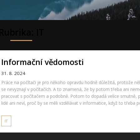
Rubrika:
IT
Informační vědomosti
31. 8. 2024
Práce na počítači je pro někoho opravdu hodně důležitá, protože něk
se nevyznají v počítačích. A to znamená, že by potom třeba ani nem
pracovat s počítačem a podobně. Potom to dopadá velice smutně, 
lidé ani neví, proč by se měli vzdělávat v informatice, když to třeba p
IT