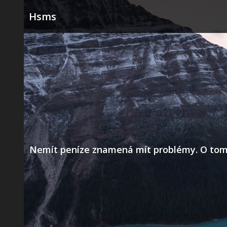
Skip
Hsms
to
content
Nemít peníze znamená mít problémy. O tom už