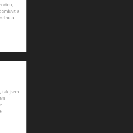
 rodinu,
domluvit a
rodinu a
, tak jsem
ani
je
e