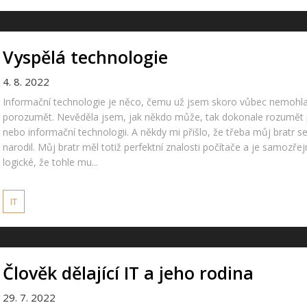
Vyspělá technologie
4. 8. 2022
Informační technologie je něco, čemu už jsem skoro vůbec nemohla
porozumět. Nevěděla jsem, jak někdo může, tak dokonale rozumět
nebo informační technologii. A někdy mi přišlo, že třeba můj bratr se
narodil. Můj bratr měl totiž perfektní znalosti počítače a je samozře
logické, že tohle mu...
IT
Člověk dělající IT a jeho rodina
29. 7. 2022