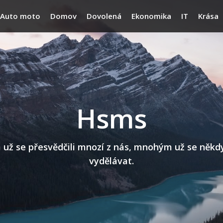
Auto moto
Domov
Dovolená
Ekonomika
IT
Krása
Hsms
 se přesvědčili mnozí z nás, mnohým už se někdy n
vydělávat.