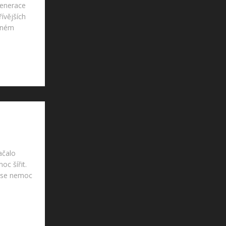
 generace
ívějších
jiném
ačalo
c šířit.
y se nemoc