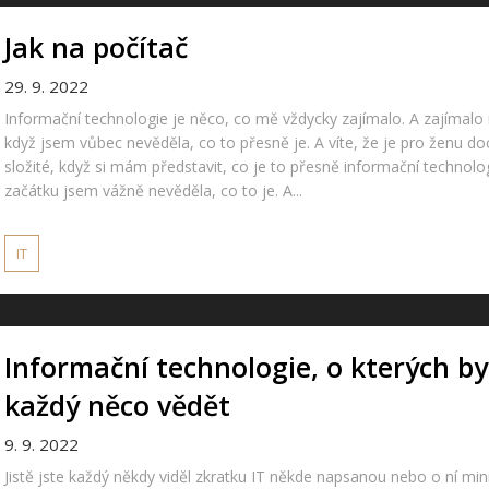
Jak na počítač
29. 9. 2022
Informační technologie je něco, co mě vždycky zajímalo. A zajímalo 
když jsem vůbec nevěděla, co to přesně je. A víte, že je pro ženu do
složité, když si mám představit, co je to přesně informační technolo
začátku jsem vážně nevěděla, co to je. A...
IT
Informační technologie, o kterých b
každý něco vědět
9. 9. 2022
Jistě jste každý někdy viděl zkratku IT někde napsanou nebo o ní mi