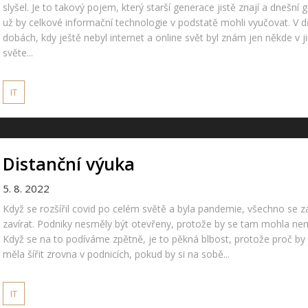
slyšel. Je to takový pojem, který starší generace jistě znají a dnešní
už by celkové informační technologie v podstatě mohli vyučovat. V dř
dobách, kdy ještě nebyl internet a online svět byl znám jen někde v 
světe...
IT
Distanční výuka
5. 8. 2022
Když se rozšířil covid po celém světě a byla pandemie, všechno se z
zavírat. Podniky nesměly být otevřeny, protože by se tam mohla nemo
Když se na to podíváme zpětně, je to pěkná blbost, protože proč b
měla šířit zrovna v podnicích, pokud by si na sobě...
IT