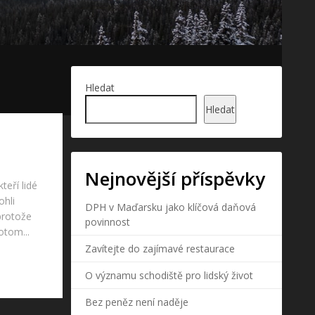
Hledat
Hledat
Nejnovější příspěvky
teří lidé
ohli
DPH v Maďarsku jako klíčová daňová
protože
povinnost
otom...
Zavítejte do zajímavé restaurace
O významu schodiště pro lidský život
Bez peněz není naděje