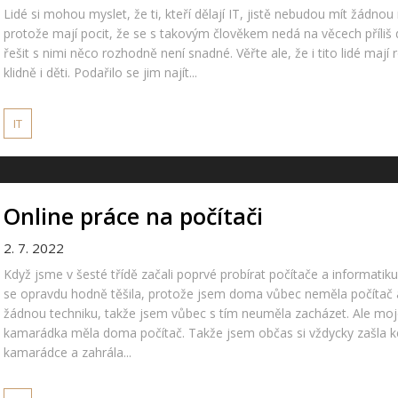
Lidé si mohou myslet, že ti, kteří dělají IT, jistě nebudou mít žádnou
protože mají pocit, že se s takovým člověkem nedá na věcech příliš 
řešit s nimi něco rozhodně není snadné. Věřte ale, že i tito lidé mají 
klidně i děti. Podařilo se jim najít...
IT
Online práce na počítači
2. 7. 2022
Když jsme v šesté třídě začali poprvé probírat počítače a informatiku
se opravdu hodně těšila, protože jsem doma vůbec neměla počítač 
žádnou techniku, takže jsem vůbec s tím neuměla zacházet. Ale mo
kamarádka měla doma počítač. Takže jsem občas si vždycky zašla k
kamarádce a zahrála...