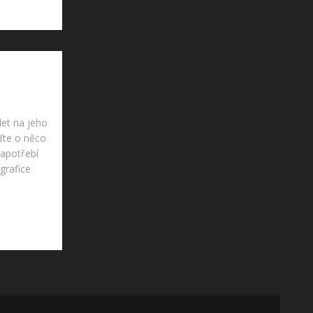
et na jeho
iďte o něco
zapotřebí
grafice