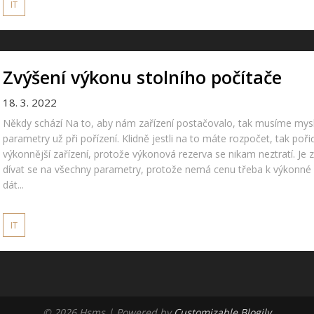
IT
Zvýšení výkonu stolního počítače
18. 3. 2022
Někdy schází Na to, aby nám zařízení postačovalo, tak musíme mysl
parametry už při pořízení. Klidně jestli na to máte rozpočet, tak poř
výkonnější zařízení, protože výkonová rezerva se nikam neztratí. Je 
dívat se na všechny parametry, protože nemá cenu třeba k výkonné 
dát...
IT
© 2026 Hsms
| Powered by
Customizable Blogily