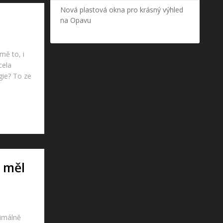
Nová plastová okna pro krásný výhled
na Opavu
mě to, i
cela
gie? To ze
y měl
nimálně