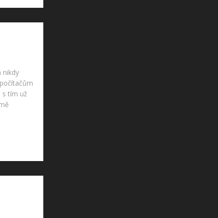
 nikdy
 počítačům
 s tím už
jmě