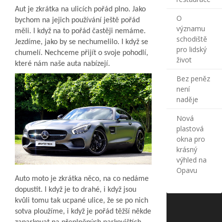
Aut je zkrátka na ulicích pořád plno. Jako
O
bychom na jejich používání ještě pořád
významu
měli. I když na to pořád častěji nemáme.
schodiště
Jezdíme, jako by se nechumelilo. I když se
pro lidský
chumelí. Nechceme přijít o svoje pohodlí,
život
které nám naše auta nabízejí.
Bez peněz
není
naděje
Nová
plastová
okna pro
krásný
výhled na
Opavu
Auto moto je zkrátka něco, na co nedáme
dopustit. I když je to drahé, i když jsou
kvůli tomu tak ucpané ulice, že se po nich
sotva ploužíme, i když je pořád těžší někde