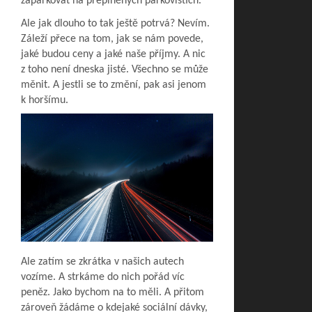
zaparkovat na přeplněných parkovištích.
Ale jak dlouho to tak ještě potrvá? Nevím.
Záleží přece na tom, jak se nám povede,
jaké budou ceny a jaké naše příjmy. A nic
z toho není dneska jisté. Všechno se může
měnit. A jestli se to změní, pak asi jenom
k horšímu.
Ale zatím se zkrátka v našich autech
vozíme. A strkáme do nich pořád víc
peněz. Jako bychom na to měli. A přitom
zároveň žádáme o kdejaké sociální dávky,