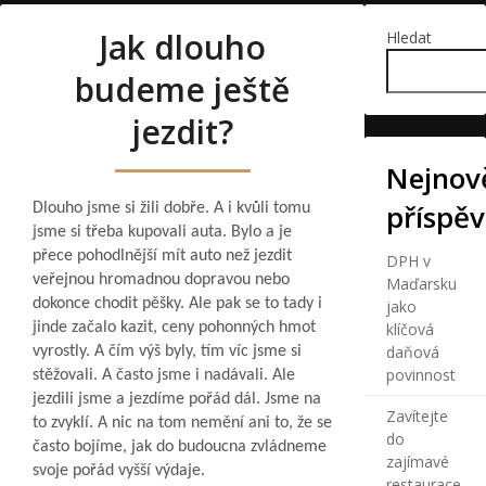
Jak dlouho
Hledat
budeme ještě
jezdit?
Nejnově
příspě
Dlouho jsme si žili dobře. A i kvůli tomu
jsme si třeba kupovali auta. Bylo a je
přece pohodlnější mít auto než jezdit
DPH v
veřejnou hromadnou dopravou nebo
Maďarsku
dokonce chodit pěšky. Ale pak se to tady i
jako
jinde začalo kazit, ceny pohonných hmot
klíčová
daňová
vyrostly. A čím výš byly, tím víc jsme si
povinnost
stěžovali. A často jsme i nadávali. Ale
jezdili jsme a jezdíme pořád dál. Jsme na
Zavítejte
to zvyklí. A nic na tom nemění ani to, že se
do
často bojíme, jak do budoucna zvládneme
zajímavé
svoje pořád vyšší výdaje.
restaurace