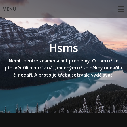
Skip
MENU
to
content
Hsms
Nemít peníze znamená mít problémy. O tom už se
přesvědčili mnozí z nás, mnohým už se někdy nedařilo
či nedaří. A proto je třeba setrvale vydělávat.