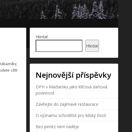
Hledat
Hledat
zákazníky,
dete cítit
Nejnovější příspěvky
DPH v Maďarsku jako klíčová daňová
povinnost
Zavítejte do zajímavé restaurace
O významu schodiště pro lidský život
Bez peněz není naděje