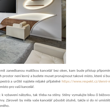
mít zanedbanou maličkou kancelář bez oken, kam bude přístup připomína
ch prostor není levný a budete muset pronajmout takové místo, které si b
pestrá a určitě najdete nějaké přijatelné
https://www.respekt.cz/denni-
místo pro vaši kancelář.
ak k vybavení nábytku, tak třeba na stěny. Stěny vymalujte bílou či béžov
vy. Zároveň by měla vaše kancelář působit útulně, takže si do ní umístět
bného.