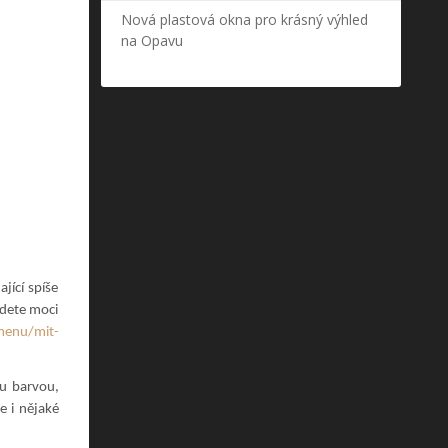
Nová plastová okna pro krásný výhled
na Opavu
jící spíše
udete moci
menu/mit-
ou barvou,
e i nějaké