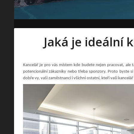
Jaká je ideální 
Kancelář je pro vás místem kde budete nejen pracovat, ale t
potencionální zákazníky nebo třeba sponzory. Proto byste si m
dobře vy, vaši zaměstnanci i všichni ostatní, kteří vaši kancelář 