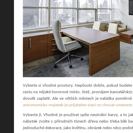
Vyberte si vhodné prostory. Nepůsobí dobře, pokud budete 
cestu na nějaké hororové místo. Jistě, pronájem kancelářský
dovolit zaplatit. Ale ve větších městech je nabídka poměrně 
astronomicky-majetek-je-prijatelne-staci-se-chovat-umerene
Vybavte ji. Vhodné je používat spíše neutrální barvy, a to j
nábytek zvolte v přírodních tónech dřeva nebo třeba bílé bar
jednoduché dekorace, jako květinu, obrázek nebo něco podo