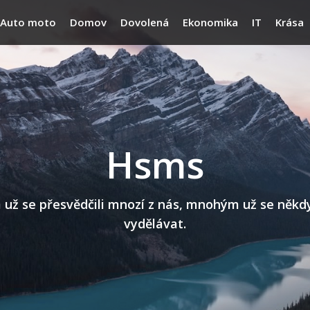
Auto moto
Domov
Dovolená
Ekonomika
IT
Krása
Hsms
 se přesvědčili mnozí z nás, mnohým už se někdy n
vydělávat.