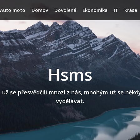
Auto moto
Domov
Dovolená
Ekonomika
IT
Krása
Hsms
 se přesvědčili mnozí z nás, mnohým už se někdy n
vydělávat.