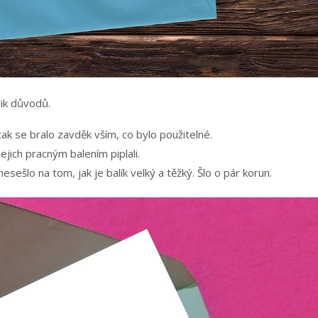
lik důvodů.
ak se bralo zavděk vším, co bylo použitelné.
ejich pracným balením piplali.
esešlo na tom, jak je balík velký a těžký. Šlo o pár korun.