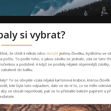
baly si vybrat?
žné, že chtěl-li někdo něco
doručit
jinému člověku, bydlícímu ve vě
a poštu. To podle toho, o jakou zásilku se jednalo, zda se tato tř
učenkou a podobně. A když se posílaly nějaké objemnější zásilky, 
 zabalené do balíku.
laly? To se obvykle vzala nějaká kartonová krabice, kterou člověk 
hodě, kde byla tato odpadem, dalo se do ní to, co se mělo odeslat
aby se obsah nepotloukl, pak se to přebalilo balicím papírem a p
sílatele.