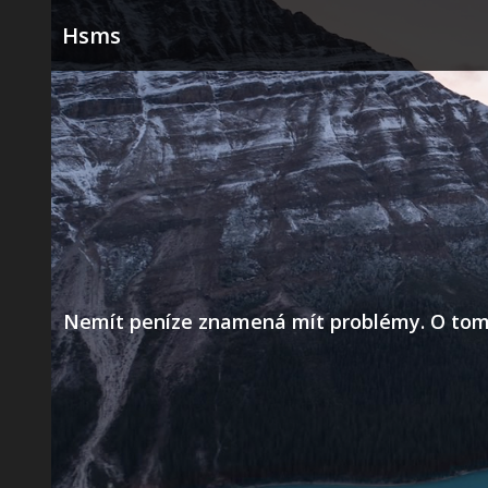
Skip
Hsms
to
content
Nemít peníze znamená mít problémy. O tom už