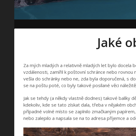
Jaké o
Za mých mladých a relativně mladých let bylo docela bě
vzdálenosti, zamířil k poštovní schránce nebo rovnou n
vešla do schránky nebo ne, zda byla doporučená, s dor
se na poštu poté, co byly takové posílané věci náležitě
Jak se tehdy (a někdy vlastně dodnes) takové balíky dě
kdekoliv, kde se tato získat dala, třeba v nějakém obc
případné volné místo se zaplnilo zmačkaným papírem, 
nebo zalepilo a napsala se na to adresa příjemce a ode