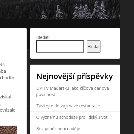
Hledat
Hledat
tší
eba
Nejnovější příspěvky
chodilo
DPH v Maďarsku jako klíčová daňová
povinnost
získal
,
Zavítejte do zajímavé restaurace
řevázalo
O významu schodiště pro lidský život
Bez peněz není naděje