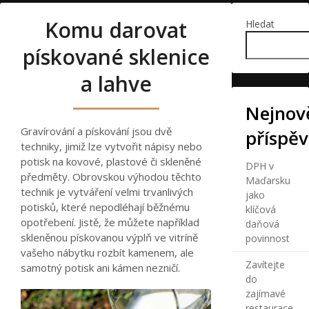
Komu darovat
Hledat
pískované sklenice
a lahve
Nejnově
Gravírování a pískování jsou dvě
příspě
techniky, jimiž lze vytvořit nápisy nebo
potisk na kovové, plastové či skleněné
DPH v
předměty. Obrovskou výhodou těchto
Maďarsku
technik je vytváření velmi trvanlivých
jako
potisků, které nepodléhají běžnému
klíčová
opotřebení. Jistě, že můžete například
daňová
skleněnou pískovanou výplň ve vitríně
povinnost
vašeho nábytku rozbít kamenem, ale
Zavítejte
samotný potisk ani kámen nezničí.
do
zajímavé
restaurace