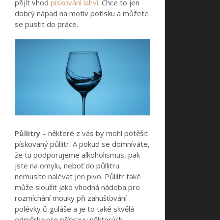
přijít vhod
pískování lahví
. Chce to jen
dobrý nápad na motiv potisku a můžete
se pustit do práce.
Půllitry
– některé z vás by mohl potěšit
pískovaný půllitr. A pokud se domníváte,
že tu podporujeme alkoholismus, pak
jste na omylu, neboť do půllitru
nemusíte nalévat jen pivo. Půllitr také
může sloužit jako vhodná nádoba pro
rozmíchání mouky při zahušťování
polévky či guláše a je to také skvělá
odměrka pro přípravu některých