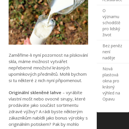
O
významu
schodiště
pro lidský
život
Bez peněz
není
Zaměříme-li nyní pozornost na pískování
naděje
skla, máme možnost vytvářet
nepřeberné množství krásných
Nová
upomínkových předmětů. Mohli bychom
plastová
si tu některé z nich nyní připomenout.
okna pro
krásný
Originální skleněné lahve
– vyrábíte
výhled na
vlastní mošt nebo ovocné sirupy, které
Opavu
prodáváte jako součást sortimentu
zdravé výživy? A rádi byste některým
zákazníkům nabídli jako bonus výrobky s
originálním potiskem? Pak by mohlo