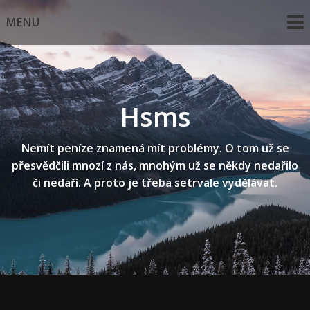
Skip
MENU
to
content
Hsms
Nemít peníze znamená mít problémy. O tom už se
přesvědčili mnozí z nás, mnohým už se někdy nedařilo
či nedaří. A proto je třeba setrvale vydělávat.