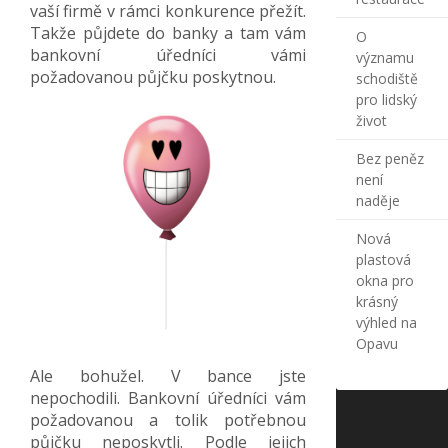
vaší firmě v rámci konkurence přežít.
Takže půjdete do banky a tam vám
O
bankovní úředníci vámi
významu
požadovanou půjčku poskytnou.
schodiště
pro lidský
život
Bez peněz
není
naděje
Nová
plastová
okna pro
krásný
výhled na
Opavu
Ale bohužel. V bance jste
nepochodili. Bankovní úředníci vám
požadovanou a tolik potřebnou
půjčku neposkytli. Podle jejich