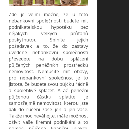
Zde je velmi možné, že u této
nebankovní společnosti budete mít
podnikatelskou hypotéku bez
nějakých velkých průtahů
poskytnutou. Splníte jejich
požadavek a to, že do zástavy
uvedené nebankovní společnosti
převedete na dobu splácení
půjčených peněžních prostředků
nemovitost. Nemusíte mít obavy,
pro nebankovní společnost je to
jistota, že budete svou půjčku řádně
a spolehlivě splácet. A až peněžní
půjčenou částku splatíte, je
samozřejmě nemovitost, kterou jste
dali do ručení zase jen a jen vaše.
Takže moc neváhejte, máte možnost
oživit vaše firemní podnikání a to
pomocí půjčené finanční injekce.