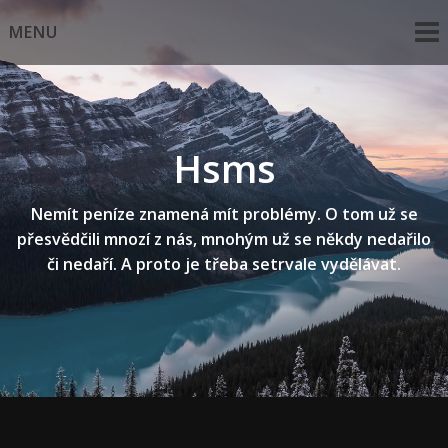
Skip
MENU
to
content
Hsms
Nemít peníze znamená mít problémy. O tom už se
přesvědčili mnozí z nás, mnohým už se někdy nedařilo
či nedaří. A proto je třeba setrvale vydělávat.