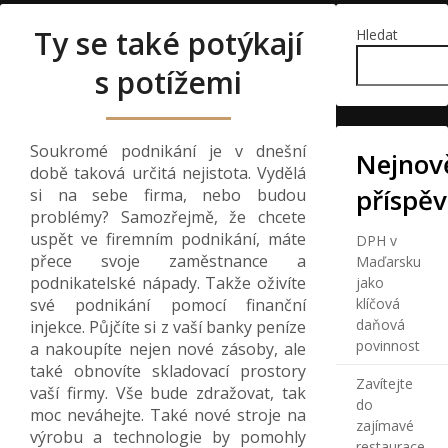
Ty se také potýkají
Hledat
s potížemi
Soukromé podnikání je v dnešní
Nejnově
době taková určitá nejistota. Vydělá
příspě
si na sebe firma, nebo budou
problémy? Samozřejmě, že chcete
uspět ve firemním podnikání, máte
DPH v
přece svoje zaměstnance a
Maďarsku
podnikatelské nápady. Takže oživíte
jako
své podnikání pomocí finanční
klíčová
daňová
injekce. Půjčíte si z vaší banky peníze
povinnost
a nakoupíte nejen nové zásoby, ale
také obnovíte skladovací prostory
Zavítejte
vaší firmy. Vše bude zdražovat, tak
do
moc neváhejte. Také nové stroje na
zajímavé
výrobu a technologie by pomohly
restaurace