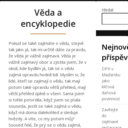
Věda a
Hledat
encyklopedie
Pokud se také zajímáte o vědu, stejně
Nejnově
tak jako já, tak mi určitě dáte za pravdu,
příspě
že věda je vážně zajímavá. Věda je
vážně zajímavý obor a zjistila jsem, že v
okolí, kde bydlím já, tak se o vědu
DPH v
zajímá opravdu hodně lidí. Myslím si, že
Maďarsku
lidé, kteří se zajímají o vědu, tak mají
jako
klíčová
potom také opravdu větší přehled, mají
daňová
větší přehled úplně o všem. Sama jsem
povinnost
si tohle potvrdila, když jsem se ptala
souseda, jestli se také zajímá o vědu,
Zavítejte
když má doma dalekohled a sleduje
do
hvězdy. A víte, co my potom můj?
zajímavé
Soused řekl, že prý se o vědu zajímá,
restaurace