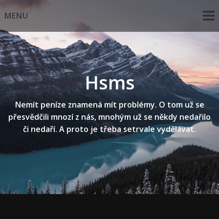
Skip
MENU
to
content
Hsms
Nemít peníze znamená mít problémy. O tom už se
přesvědčili mnozí z nás, mnohým už se někdy nedařilo
či nedaří. A proto je třeba setrvale vydělávat.