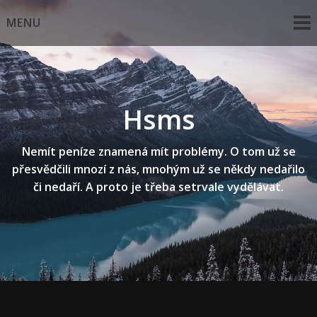
Skip
MENU
to
content
Hsms
Nemít peníze znamená mít problémy. O tom už se
přesvědčili mnozí z nás, mnohým už se někdy nedařilo
či nedaří. A proto je třeba setrvale vydělávat.