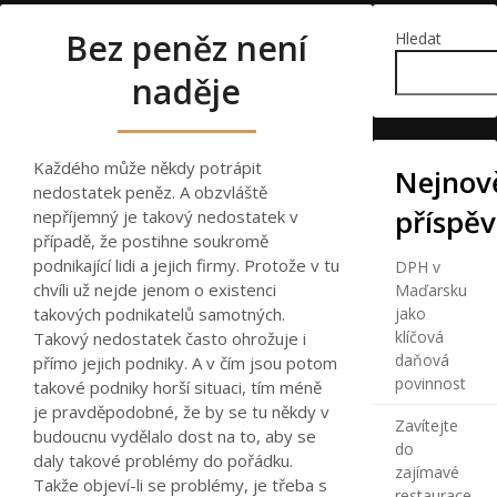
Bez peněz není
Hledat
naděje
Každého může někdy potrápit
Nejnově
nedostatek peněz. A obzvláště
příspě
nepříjemný je takový nedostatek v
případě, že postihne soukromě
podnikající lidi a jejich firmy. Protože v tu
DPH v
chvíli už nejde jenom o existenci
Maďarsku
takových podnikatelů samotných.
jako
klíčová
Takový nedostatek často ohrožuje i
daňová
přímo jejich podniky. A v čím jsou potom
povinnost
takové podniky horší situaci, tím méně
je pravděpodobné, že by se tu někdy v
Zavítejte
budoucnu vydělalo dost na to, aby se
do
daly takové problémy do pořádku.
zajímavé
Takže objeví-li se problémy, je třeba s
restaurace