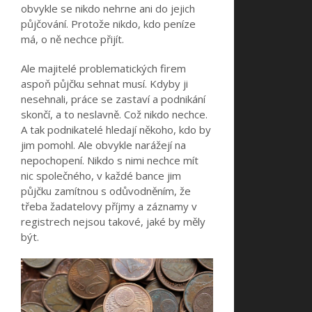
obvykle se nikdo nehrne ani do jejich
půjčování. Protože nikdo, kdo peníze
má, o ně nechce přijít.
Ale majitelé problematických firem
aspoň půjčku sehnat musí. Kdyby ji
nesehnali, práce se zastaví a podnikání
skončí, a to neslavně. Což nikdo nechce.
A tak podnikatelé hledají někoho, kdo by
jim pomohl. Ale obvykle narážejí na
nepochopení. Nikdo s nimi nechce mít
nic společného, v každé bance jim
půjčku zamítnou s odůvodněním, že
třeba žadatelovy příjmy a záznamy v
registrech nejsou takové, jaké by měly
být.