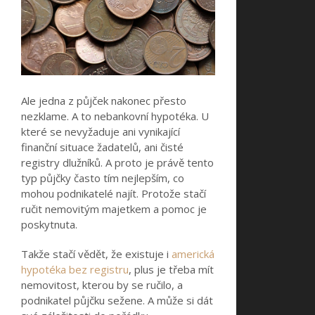
Ale jedna z půjček nakonec přesto
nezklame. A to nebankovní hypotéka. U
které se nevyžaduje ani vynikající
finanční situace žadatelů, ani čisté
registry dlužníků. A proto je právě tento
typ půjčky často tím nejlepším, co
mohou podnikatelé najít. Protože stačí
ručit nemovitým majetkem a pomoc je
poskytnuta.
Takže stačí vědět, že existuje i
americká
hypotéka bez registru
, plus je třeba mít
nemovitost, kterou by se ručilo, a
podnikatel půjčku sežene. A může si dát