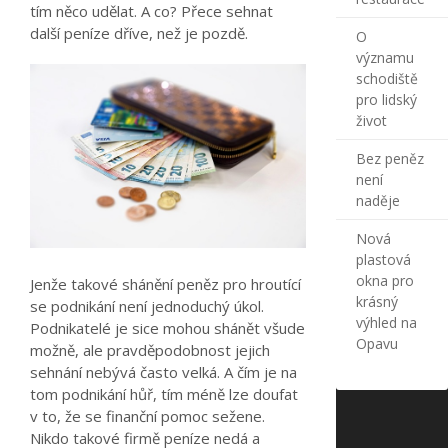
tím něco udělat. A co? Přece sehnat
další peníze dříve, než je pozdě.
O
významu
schodiště
pro lidský
život
Bez peněz
není
naděje
Nová
plastová
okna pro
Jenže takové shánění peněz pro hroutící
krásný
se podnikání není jednoduchý úkol.
výhled na
Podnikatelé je sice mohou shánět všude
Opavu
možně, ale pravděpodobnost jejich
sehnání nebývá často velká. A čím je na
tom podnikání hůř, tím méně lze doufat
v to, že se finanční pomoc sežene.
Nikdo takové firmě peníze nedá a