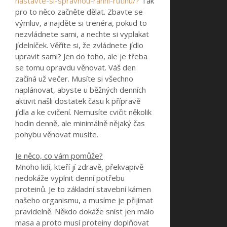
nastavte-si-spravnou-ranni-rutinu/
?
Tak
pro to něco začněte dělat. Zbavte se
výmluv, a najděte si trenéra, pokud to
nezvládnete sami, a nechte si vyplakat
jídelníček. Věříte si, že zvládnete jídlo
upravit sami? Jen do toho, ale je třeba
se tomu opravdu věnovat. Váš den
začíná už večer. Musíte si všechno
naplánovat, abyste u běžných denních
aktivit našli dostatek času k přípravě
jídla a ke cvičení. Nemusíte cvičit několik
hodin denně, ale minimálně nějaký čas
pohybu věnovat musíte.
Je něco, co vám pomůže?
Mnoho lidí, kteří jí zdravě, překvapivě
nedokáže vyplnit denní potřebu
proteinů. Je to základní stavební kámen
našeho organismu, a musíme je přijímat
pravidelně. Někdo dokáže sníst jen málo
masa a proto musí proteiny doplňovat