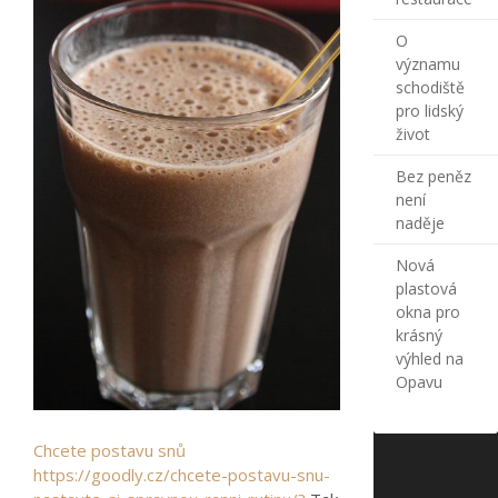
O
významu
schodiště
pro lidský
život
Bez peněz
není
naděje
Nová
plastová
okna pro
krásný
výhled na
Opavu
Chcete postavu snů
https://goodly.cz/chcete-postavu-snu-