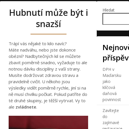
Hubnutí může být i
Hledat
snazší
Trápí vás nějaké to kilo navíc?
Nejnově
Máte nadváhu, nebo jste dokonce
příspě
obézní? Nadbytečných kil se můžete
zbavit poměrně snadno, vyžaduje to ale
notnou dávku disciplíny z vaší strany.
DPH v
Musíte dodržovat zdravou stravu a
Maďarsku
pravidelně cvičit. U někoho jsou
jako
klíčová
výsledky vidět poměrně rychle, jiní si na
daňová
ně musí chvilku počkat. Pokud patříte do
povinnost
té druhé skupiny, je těžší vytrvat. Vy to
ale
zvládnete
.
Zavítejte
do
zajímavé
restaurace