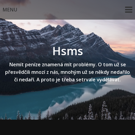
Skip
MENU
to
content
Hsms
Nemít peníze znamená mít problémy. O tom už se
přesvědčili mnozí z nás, mnohým už se někdy nedařilo
či nedaří. A proto je třeba setrvale vydělávat.