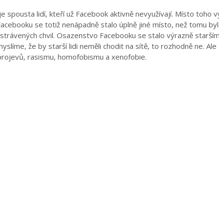
 spousta lidí, kteří už Facebook aktivně nevyužívají. Místo toho vy
acebooku se totiž nenápadně stalo úplně jiné místo, než tomu by
strávených chvil. Osazenstvo Facebooku se stalo výrazně starším
líme, že by starší lidi neměli chodit na sítě, to rozhodně ne. Ale
projevů, rasismu, homofobismu a xenofobie.