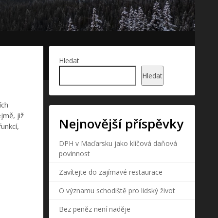
Hledat
Hledat
ích
jmě, již
Nejnovější příspěvky
unkcí,
DPH v Maďarsku jako klíčová daňová
povinnost
Zavítejte do zajímavé restaurace
O významu schodiště pro lidský život
Bez peněz není naděje