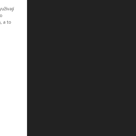
užívají
lo
, a to