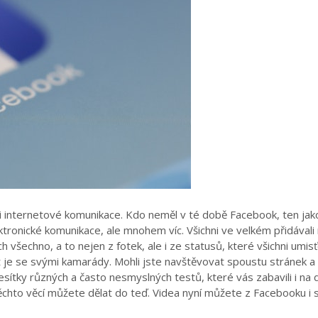
i internetové komunikace. Kdo neměl v té době Facebook, ten jak
ektronické komunikace, ale mnohem víc. Všichni ve velkém přidávali
ch všechno, a to nejen z fotek, ale i ze statusů, které všichni umisť
et je se svými kamarády. Mohli jste navštěvovat spoustu stránek a
desítky různých a často nesmyslných testů, které vás zabavili i na 
těchto věcí můžete dělat do teď. Videa nyní můžete z Facebooku i 