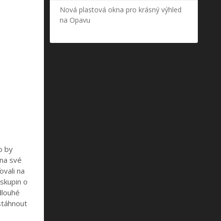
Nová plastová okna pro krásný výhled
na Opavu
o by
 na své
ovali na
 skupin o
dlouhé
stáhnout