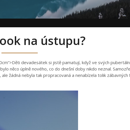
book na ústupu?
t:0cm“>
Děti devadesátek si jistě pamatují, když ve svých pubertáln
 bylo něco úplně nového, co do dnešní doby nikdo neznal. Samozře
 ale žádná nebyla tak propracovaná a nenabízela tolik zábavných f