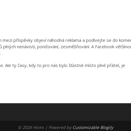
vám mezi příspěvky objeví náhodná reklama a podívejte se do kome
 plných nenávisti, ponižování, zesměšňování. A Facebook většino
.
 Ale ty časy, kdy to pro nás bylo šťastné místo plné přátel, je
© 2026 Hsms
| Powered by
Customizable Blogily