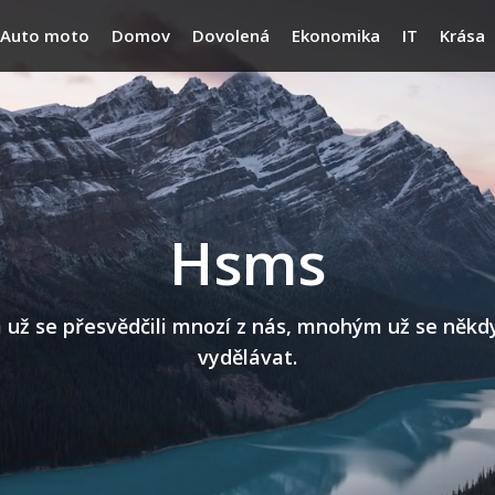
Auto moto
Domov
Dovolená
Ekonomika
IT
Krása
Hsms
 se přesvědčili mnozí z nás, mnohým už se někdy n
vydělávat.