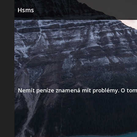
Skip
Hsms
to
content
Nemít peníze znamená mít problémy. O tom už