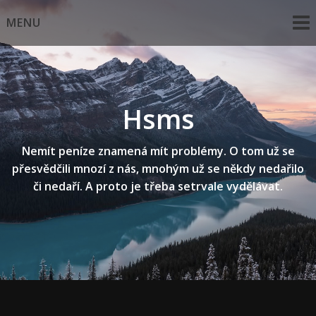
Skip
MENU
to
content
Hsms
Nemít peníze znamená mít problémy. O tom už se
přesvědčili mnozí z nás, mnohým už se někdy nedařilo
či nedaří. A proto je třeba setrvale vydělávat.