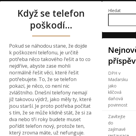
Když se telefon
Hledat
poškodí…
Pokud se náhodou stane, že dojde
Nejnově
k poškození telefonu, je určitě
příspě
potřeba něco takového řešit a to co
nejdříve, abyste zase mohli
normálně řešit věci, které řešit
DPH v
potřebujete. To, že se telefon
Maďarsku
pokazí, je něco, co není nic
jako
zvláštního. Dnešní telefony nemají
klíčová
daňová
již takovou výdrž, jako měly ty, které
povinnost
jsou starší. Je proto potřeba počítat
s tím, že se může klidně stát, že si za
Zavítejte
dva nebo tři roky budete muset
do
pořídit telefon nový, protože ten,
zajímavé
který zrovna máte, už nefunguje.
restaurace