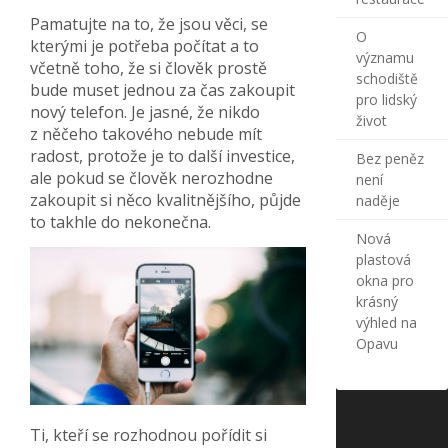
Pamatujte na to, že jsou věci, se
O
kterými je potřeba počítat a to
významu
včetně toho, že si člověk prostě
schodiště
bude muset jednou za čas zakoupit
pro lidský
nový telefon. Je jasné, že nikdo
život
z něčeho takového nebude mít
radost, protože je to další investice,
Bez peněz
ale pokud se člověk nerozhodne
není
zakoupit si něco kvalitnějšího, půjde
naděje
to takhle do nekonečna.
Nová
plastová
okna pro
krásný
výhled na
Opavu
Ti, kteří se rozhodnou pořídit si