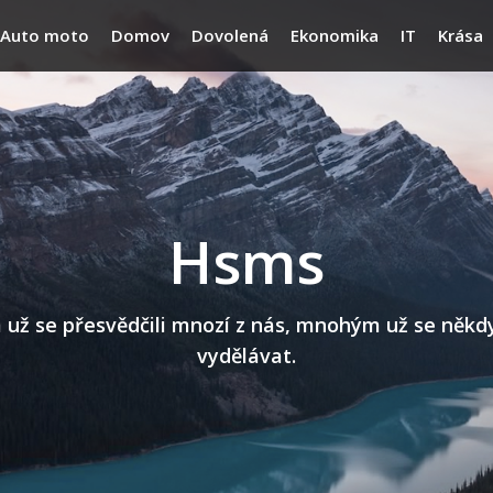
Auto moto
Domov
Dovolená
Ekonomika
IT
Krása
Hsms
 se přesvědčili mnozí z nás, mnohým už se někdy n
vydělávat.