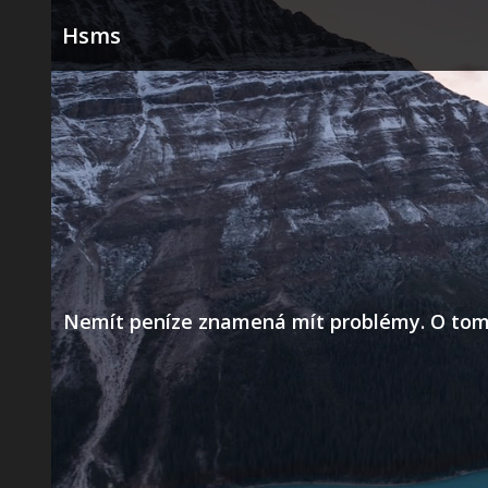
Skip
Hsms
to
content
Nemít peníze znamená mít problémy. O tom už