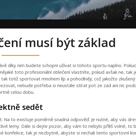
ečení musí být základ
vě díky nim budete schopni užívat si tohoto sportu naplno. Pokud
nějaké toto profesionální oblečení vlastníte, pokud avšak ne, tak 
 tak totiž sportovat mnohem líp a pohodlněji, což jakožto zkušený
ezovat, nebude potřeba si neustále stírat pot ze zad ani nic pod
rtně celou dobu.
fektně sedět
ost. Na to existuje poměrně snadná odpověď. Je nutné, aby vás dre
ivé lemy. Dále si dejte pozor, aby vám to nebylo příliš volné, to 
é konfekce, tak je nezbytné, abyste si nechali tento sportovní k