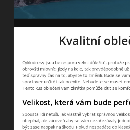
Kvalitní obl
Cyklodresy
jsou bezesporu velmi důležité, protože prá
obrovští milovníci jízdy na kole, tak pravděpodobně už 
teď správný čas na to, abyste to změnili. Bude se vám
sportovec určitě i tak oceníte. Nebudete se muset om
Tento kus oblečení vám zkrátka pomůže cítit se komfo
Velikost, která vám bude per
Spousta lidí netuší, jak vlastně vybrat správnou velik
obepínal, ale zároveň aby se vám nezařezávaly jednotl
být zase naopak na škodu. Pokud nespadáte do klasick