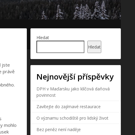
Hledat
Hledat
 jste
je právě
Nejnovější příspěvky
obného.
DPH v Maďarsku jako klíčová daňová
povinnost
Zavítejte do zajímavé restaurace
O významu schodiště pro lidský život
s
by mohlo
Bez peněz není naděje
ousek