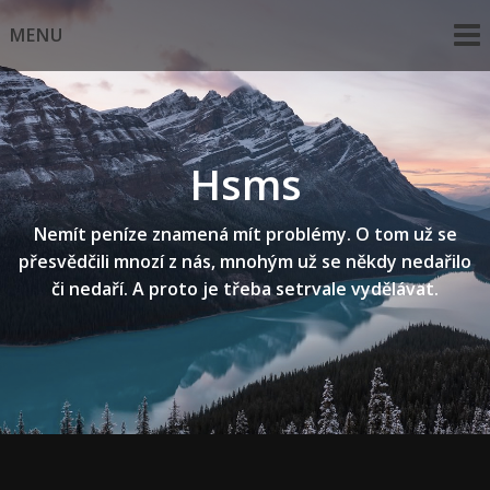
Skip
MENU
to
content
Hsms
Nemít peníze znamená mít problémy. O tom už se
přesvědčili mnozí z nás, mnohým už se někdy nedařilo
či nedaří. A proto je třeba setrvale vydělávat.