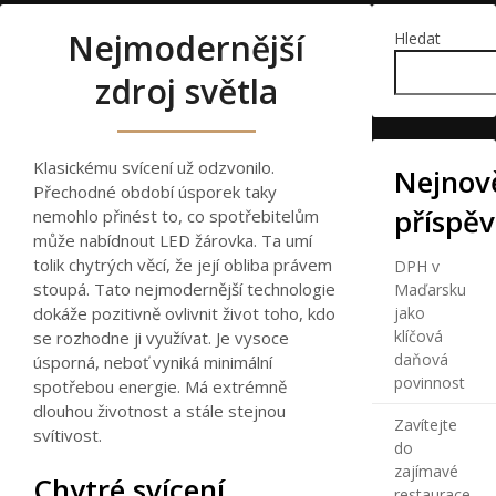
Nejmodernější
Hledat
zdroj světla
Klasickému svícení už odzvonilo.
Nejnově
Přechodné období úsporek taky
příspě
nemohlo přinést to, co spotřebitelům
může nabídnout
LED žárovka
. Ta umí
tolik chytrých věcí, že její obliba právem
DPH v
stoupá. Tato nejmodernější technologie
Maďarsku
dokáže pozitivně ovlivnit život toho, kdo
jako
klíčová
se rozhodne ji využívat. Je vysoce
daňová
úsporná, neboť vyniká minimální
povinnost
spotřebou energie. Má extrémně
dlouhou životnost a stále stejnou
Zavítejte
svítivost.
do
zajímavé
Chytré svícení
restaurace