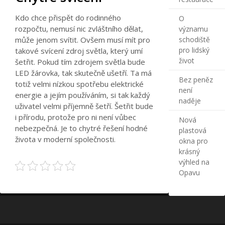
Kdo chce přispět do rodinného
O
rozpočtu, nemusí nic zvláštního dělat,
významu
může jenom svítit. Ovšem musí mít pro
schodiště
pro lidský
takové svícení zdroj světla, který umí
život
šetřit. Pokud tím zdrojem světla bude
LED žárovka, tak skutečně ušetří. Ta má
Bez peněz
totiž velmi nízkou spotřebu elektrické
není
energie a jejím používáním, si tak každý
naděje
uživatel velmi příjemně šetří. Šetřit bude
i přírodu, protože pro ni není vůbec
Nová
nebezpečná. Je to chytré řešení hodné
plastová
života v moderní společnosti.
okna pro
krásný
výhled na
Opavu