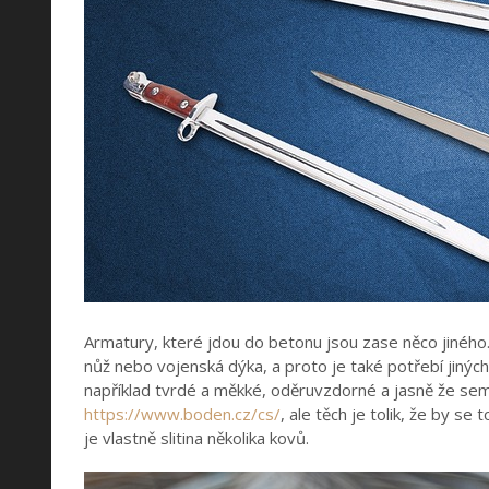
Armatury, které jdou do betonu jsou zase něco jiného
nůž nebo vojenská dýka, a proto je také potřebí jiných 
například tvrdé a měkké, oděruvzdorné a jasně že sem 
https://www.boden.cz/cs/
, ale těch je tolik, že by s
je vlastně slitina několika kovů.