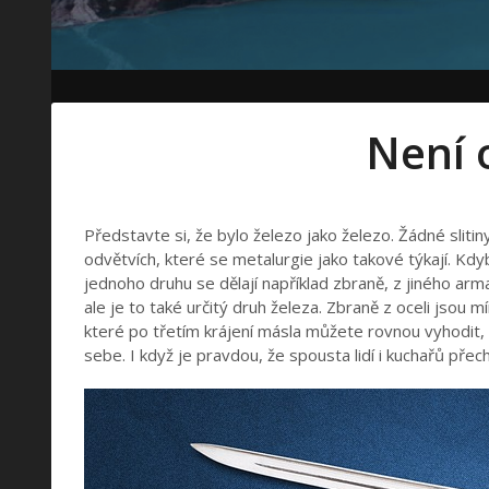
Není 
Představte si, že bylo železo jako železo. Žádné slitin
odvětvích, které se metalurgie jako takové týkají. Kdy
jednoho druhu se dělají například zbraně, z jiného armat
ale je to také určitý druh železa. Zbraně z oceli jsou
které po třetím krájení másla můžete rovnou vyhodit, n
sebe. I když je pravdou, že spousta lidí i kuchařů přec