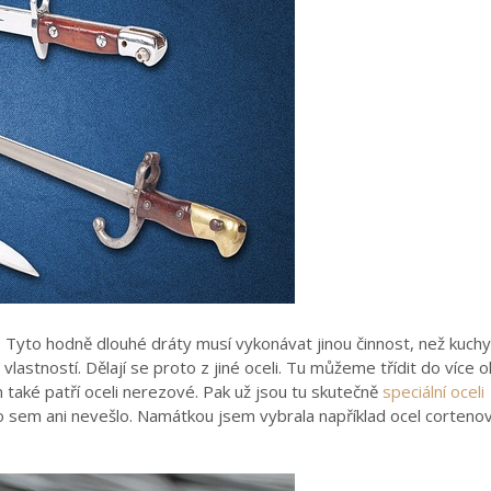
. Tyto hodně dlouhé dráty musí vykonávat jinou činnost, než kuch
vlastností. Dělají se proto z jiné oceli. Tu můžeme třídit do více 
také patří oceli nerezové. Pak už jsou tu skutečně
speciální oceli
e to sem ani nevešlo. Namátkou jsem vybrala například ocel corteno