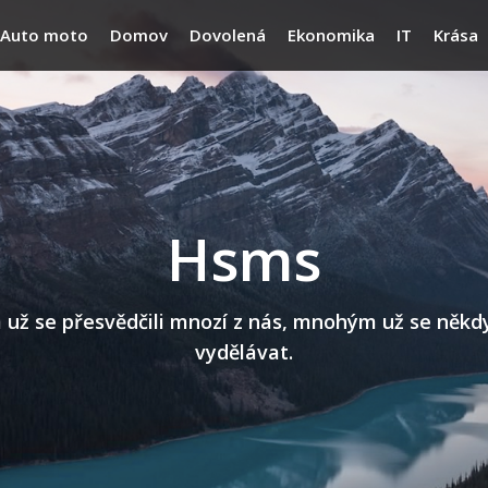
Auto moto
Domov
Dovolená
Ekonomika
IT
Krása
Hsms
 se přesvědčili mnozí z nás, mnohým už se někdy n
vydělávat.