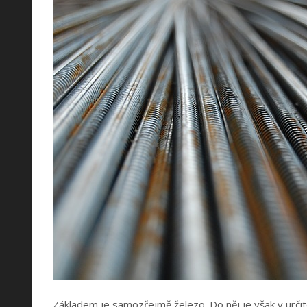
Základem je samozřejmě železo. Do něj je však v urči