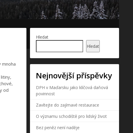
Hledat
Hledat
 v mnoha
Nejnovější příspěvky
itiny,
echové,
DPH v Maďarsku jako klíčová daňová
my od
povinnost
Zavítejte do zajímavé restaurace
O významu schodiště pro lidský život
Bez peněz není naděje