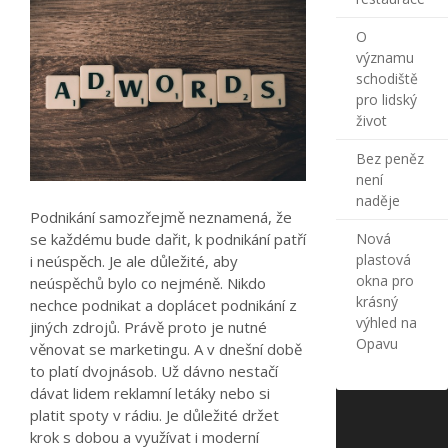
O
významu
schodiště
pro lidský
život
Bez peněz
není
naděje
Podnikání samozřejmě neznamená, že
Nová
se každému bude dařit, k podnikání patří
plastová
i neúspěch. Je ale důležité, aby
okna pro
neúspěchů bylo co nejméně. Nikdo
krásný
nechce podnikat a doplácet podnikání z
výhled na
jiných zdrojů. Právě proto je nutné
Opavu
věnovat se marketingu. A v dnešní době
to platí dvojnásob. Už dávno nestačí
dávat lidem reklamní letáky nebo si
platit spoty v rádiu. Je důležité držet
krok s dobou a využívat i moderní