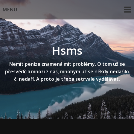
Skip
MENU
to
content
Hsms
Nemít peníze znamená mít problémy. O tom už se
přesvědčili mnozí z nás, mnohým už se někdy nedařilo
či nedaří. A proto je třeba setrvale vydělávat.