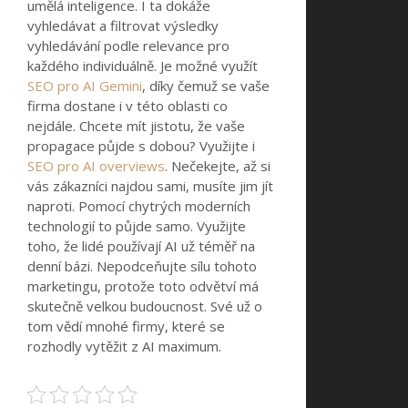
umělá inteligence. I ta dokáže
vyhledávat a filtrovat výsledky
vyhledávání podle relevance pro
každého individuálně. Je možné využít
SEO pro AI Gemini
, díky čemuž se vaše
firma dostane i v této oblasti co
nejdále.
Chcete mít jistotu, že vaše
propagace půjde s dobou? Využijte i
SEO pro AI overviews
. Nečekejte, až si
vás zákazníci najdou sami, musíte jim jít
naproti. Pomocí chytrých moderních
technologií to půjde samo. Využijte
toho, že lidé používají AI už téměř na
denní bázi. Nepodceňujte sílu tohoto
marketingu, protože toto odvětví má
skutečně velkou budoucnost. Své už o
tom vědí mnohé firmy, které se
rozhodly vytěžit z AI maximum.