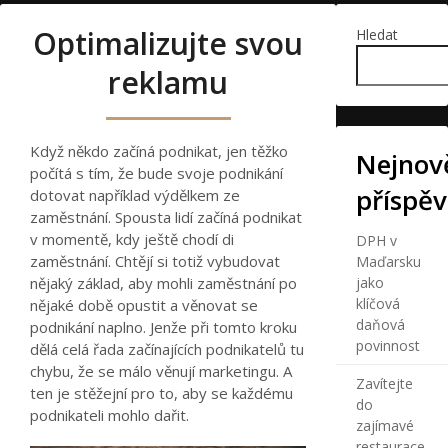
Optimalizujte svou
Hledat
reklamu
Když někdo začíná podnikat, jen těžko
Nejnově
počítá s tím, že bude svoje podnikání
příspě
dotovat například výdělkem ze
zaměstnání. Spousta lidí začíná podnikat
v momentě, kdy ještě chodí di
DPH v
zaměstnání. Chtějí si totiž vybudovat
Maďarsku
nějaký základ, aby mohli zaměstnání po
jako
klíčová
nějaké době opustit a věnovat se
daňová
podnikání naplno. Jenže při tomto kroku
povinnost
dělá celá řada začínajících podnikatelů tu
chybu, že se málo věnují marketingu. A
Zavítejte
ten je stěžejní pro to, aby se každému
do
podnikateli mohlo dařit.
zajímavé
restaurace