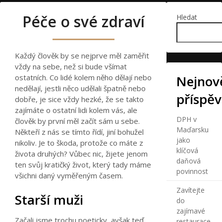
Péče o své zdraví
Hledat
Každý člověk by se nejprve měl zaměřit
vždy na sebe, než si bude všímat
ostatních. Co lidé kolem něho dělají nebo
Nejnově
nedělají, jestli něco udělali špatně nebo
příspě
dobře, je sice vždy hezké, že se takto
zajímáte o ostatní lidi kolem vás, ale
DPH v
člověk by první měl začít sám u sebe.
Maďarsku
Někteří z nás se tímto řídí, jiní bohužel
jako
nikoliv. Je to škoda, protože co máte z
klíčová
života druhých? Vůbec nic, žijete jenom
daňová
ten svůj kratičký život, který tady máme
povinnost
všichni daný vyměřeným časem.
Zavítejte
Starší muži
do
zajímavé
Začali jsme trochu poeticky, avšak teď
restaurace