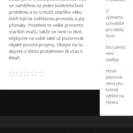
se zaměříme na jeden konkrétní bod
O
problému a to u mužů staršího věku,
významu
kteří trpí na zvětšenou
prostatu a její
schodiště
příznaky
. Postihne to velké procento
pro lidský
starších mužů, takže se není co divit,
život
kdybyste na sobě také už pozorovali
nějaké prvotní projevy. Dbejte na to,
Bez peněz
abyste s tímto problémem šli včas k
není
lékaři.
naděje
Nová
plastová
okna pro
krásný
výhled na
Opavu