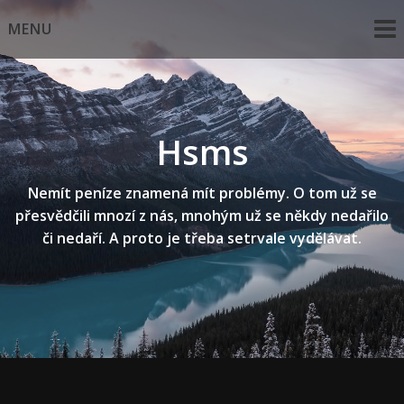
Skip
MENU
to
content
Hsms
Nemít peníze znamená mít problémy. O tom už se
přesvědčili mnozí z nás, mnohým už se někdy nedařilo
či nedaří. A proto je třeba setrvale vydělávat.