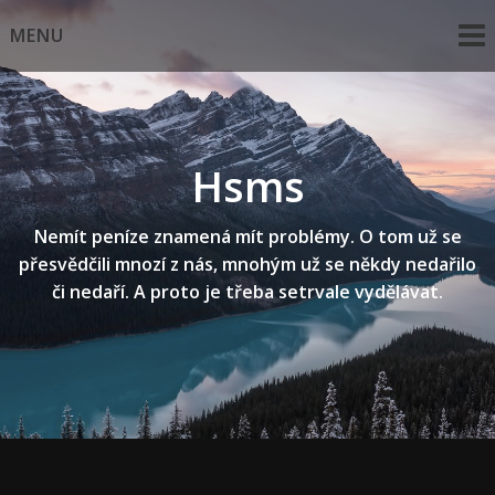
Skip
MENU
to
content
Hsms
Nemít peníze znamená mít problémy. O tom už se
přesvědčili mnozí z nás, mnohým už se někdy nedařilo
či nedaří. A proto je třeba setrvale vydělávat.