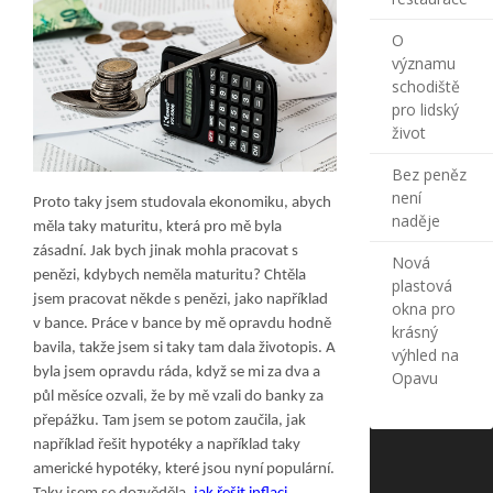
O
významu
schodiště
pro lidský
život
Bez peněz
není
Proto taky jsem studovala ekonomiku, abych
naděje
měla taky maturitu, která pro mě byla
zásadní. Jak bych jinak mohla pracovat s
Nová
penězi, kdybych neměla maturitu? Chtěla
plastová
jsem pracovat někde s penězi, jako například
okna pro
v bance. Práce v bance by mě opravdu hodně
krásný
bavila, takže jsem si taky tam dala životopis. A
výhled na
byla jsem opravdu ráda, když se mi za dva a
Opavu
půl měsíce ozvali, že by mě vzali do banky za
přepážku. Tam jsem se potom zaučila, jak
například řešit hypotéky a například taky
americké hypotéky, které jsou nyní populární.