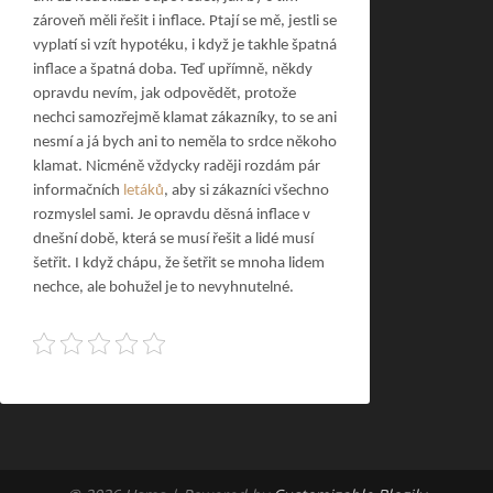
zároveň měli řešit i inflace. Ptají se mě, jestli se
vyplatí si vzít hypotéku, i když je takhle špatná
inflace a špatná doba. Teď upřímně, někdy
opravdu nevím, jak odpovědět, protože
nechci samozřejmě klamat zákazníky, to se ani
nesmí a já bych ani to neměla to srdce někoho
klamat. Nicméně vždycky raději rozdám pár
informačních
letáků
, aby si zákazníci všechno
rozmyslel sami. Je opravdu děsná inflace v
dnešní době, která se musí řešit a lidé musí
šetřit. I když chápu, že šetřit se mnoha lidem
nechce, ale bohužel je to nevyhnutelné.