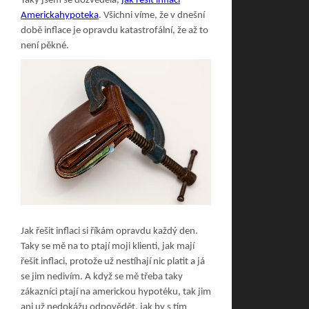
Taky jsem se dozvěděla,
jak řešit inflaci
Americkahypoteka
. Všichni víme, že v dnešní
době inflace je opravdu katastrofální, že až to
není pěkné.
Jak řešit inflaci si říkám opravdu každý den.
Taky se mě na to ptají moji klienti, jak mají
řešit inflaci, protože už nestíhají nic platit a já
se jim nedivím. A když se mě třeba taky
zákazníci ptají na americkou hypotéku, tak jim
ani už nedokážu odpovědět, jak by s tím