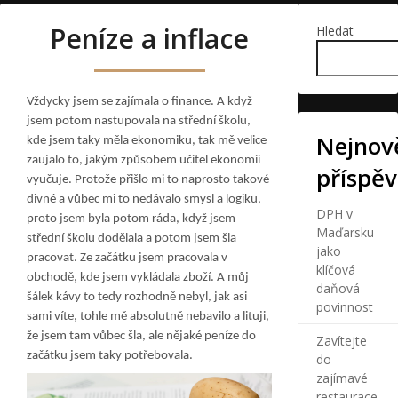
Peníze a inflace
Hledat
Vždycky jsem se zajímala o finance. A když
jsem potom nastupovala na střední školu,
Nejnově
kde jsem taky měla ekonomiku, tak mě velice
zaujalo to, jakým způsobem učitel ekonomii
příspě
vyučuje. Protože přišlo mi to naprosto takové
divné a vůbec mi to nedávalo smysl a logiku,
DPH v
proto jsem byla potom ráda, když jsem
Maďarsku
střední školu dodělala a potom jsem šla
jako
pracovat. Ze začátku jsem pracovala v
klíčová
obchodě, kde jsem vykládala zboží. A můj
daňová
šálek kávy to tedy rozhodně nebyl, jak asi
povinnost
sami víte, tohle mě absolutně nebavilo a lituji,
že jsem tam vůbec šla, ale nějaké peníze do
Zavítejte
začátku jsem taky potřebovala.
do
zajímavé
restaurace