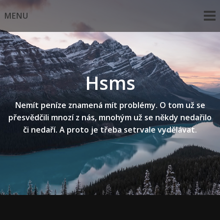
Skip
MENU
to
content
Hsms
Nemít peníze znamená mít problémy. O tom už se
přesvědčili mnozí z nás, mnohým už se někdy nedařilo
či nedaří. A proto je třeba setrvale vydělávat.