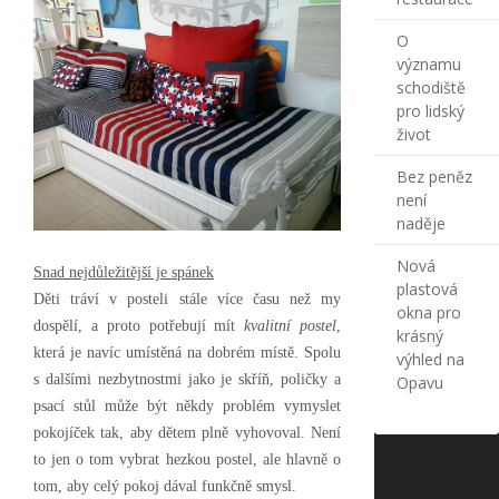
O
významu
schodiště
pro lidský
život
Bez peněz
není
naděje
Nová
Snad nejdůležitější je spánek
plastová
Děti tráví v posteli stále více času než my
okna pro
dospělí, a proto potřebují mít
kvalitní postel
,
krásný
která je navíc umístěná na dobrém místě. Spolu
výhled na
s dalšími nezbytnostmi jako je skříň, poličky a
Opavu
psací stůl může být někdy problém vymyslet
pokojíček tak, aby dětem plně vyhovoval. Není
to jen o tom vybrat hezkou postel, ale hlavně o
tom, aby celý pokoj dával funkčně smysl.