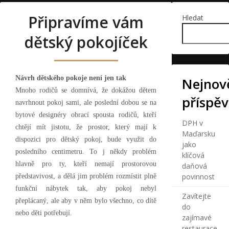
Připravíme vám
Hledat
dětský pokojíček
Návrh dětského pokoje není jen tak
Nejnově
Mnoho rodičů se domnívá, že dokážou dětem
příspě
navrhnout pokoj sami, ale poslední dobou se na
bytové designéry obrací spousta rodičů, kteří
DPH v
chtějí mít jistotu, že prostor, který mají k
Maďarsku
dispozici pro dětský pokoj, bude využit do
jako
posledního centimetru. To j někdy problém
klíčová
hlavně pro ty, kteří nemají prostorovou
daňová
povinnost
představivost, a dělá jim problém rozmístit plně
funkční nábytek tak, aby pokoj nebyl
Zavítejte
přeplácaný, ale aby v něm bylo všechno, co dítě
do
nebo děti potřebují.
zajímavé
restaurace