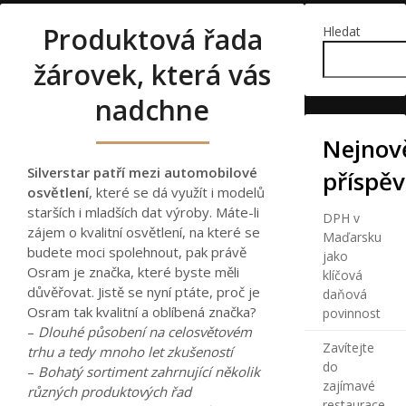
Produktová řada
Hledat
žárovek, která vás
nadchne
Nejnově
Silverstar patří mezi automobilové
příspě
osvětlení
, které se dá využít i modelů
starších i mladších dat výroby. Máte-li
DPH v
zájem o kvalitní osvětlení, na které se
Maďarsku
budete moci spolehnout, pak právě
jako
Osram je značka, které byste měli
klíčová
důvěřovat. Jistě se nyní ptáte, proč je
daňová
Osram tak kvalitní a oblíbená značka?
povinnost
–
Dlouhé působení na celosvětovém
Zavítejte
trhu a tedy mnoho let zkušeností
do
–
Bohatý sortiment zahrnující několik
zajímavé
různých produktových řad
restaurace