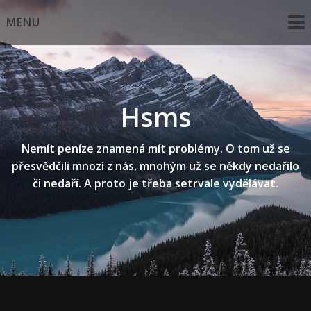
Skip
MENU
to
content
Hsms
Nemít peníze znamená mít problémy. O tom už se
přesvědčili mnozí z nás, mnohým už se někdy nedařilo
či nedaří. A proto je třeba setrvale vydělávat.