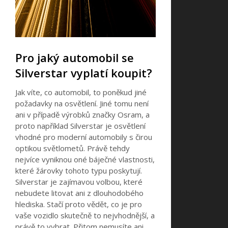
Pro jaký automobil se
Silverstar vyplatí koupit?
Jak víte, co automobil, to poněkud jiné
požadavky na osvětlení. Jiné tomu není
ani v případě výrobků značky Osram, a
proto například Silverstar je osvětlení
vhodné pro moderní automobily s čirou
optikou světlometů. Právě tehdy
nejvíce vyniknou oné báječné vlastnosti,
které žárovky tohoto typu poskytují.
Silverstar je zajímavou volbou, které
nebudete litovat ani z dlouhodobého
hlediska. Stačí proto vědět, co je pro
vaše vozidlo skutečně to nejvhodnější, a
právě to vybrat. Přitom nemusíte ani