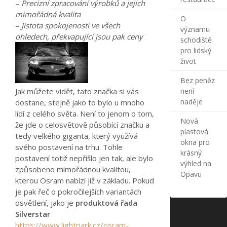
–
Precizní zpracování výrobků a jejich
mimořádná kvalita
O
–
Jistota spokojenosti ve všech
významu
ohledech, překvapující jsou pak ceny
schodiště
pro lidský
život
Bez peněz
Jak můžete vidět, tato značka si vás
není
naděje
dostane, stejně jako to bylo u mnoho
lidí z celého světa. Není to jenom o tom,
Nová
že jde o celosvětově působící značku a
plastová
tedy velkého giganta, který využívá
okna pro
svého postavení na trhu. Tohle
krásný
postavení totiž nepřišlo jen tak, ale bylo
výhled na
způsobeno mimořádnou kvalitou,
Opavu
kterou Osram nabízí již v základu. Pokud
je pak řeč o pokročilejších variantách
osvětlení, jako je
produktová řada
Silverstar
https://www.lightpark.cz/osram-