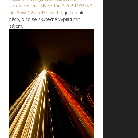
autozarov-h4-silverstar-2-0-64193sv2-
60-55w-12v-p43t-blistr/
, je to pak
něco, o co se skutečně vyplatí mít
zájem.