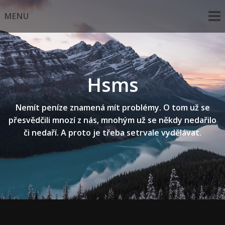
Skip
MENU
to
content
Hsms
Nemít peníze znamená mít problémy. O tom už se
přesvědčili mnozí z nás, mnohým už se někdy nedařilo
či nedaří. A proto je třeba setrvale vydělávat.