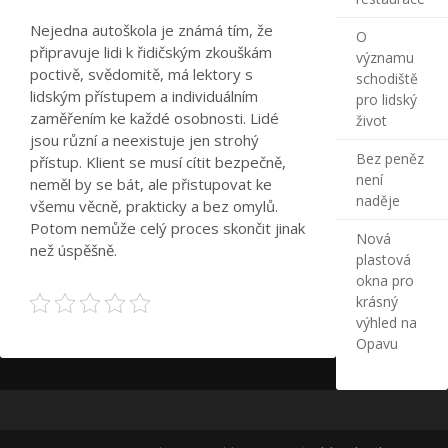
Nejedna autoškola je známá tím, že
O
připravuje lidi k řidičským zkouškám
významu
poctivě, svědomitě, má lektory s
schodiště
lidským přístupem a individuálním
pro lidský
zaměřením ke každé osobnosti. Lidé
život
jsou různí a neexistuje jen strohý
Bez peněz
přístup. Klient se musí cítit bezpečně,
není
neměl by se bát, ale přistupovat ke
naděje
všemu věcně, prakticky a bez omylů.
Potom nemůže celý proces skončit jinak
Nová
než úspěšně.
plastová
okna pro
krásný
výhled na
Opavu