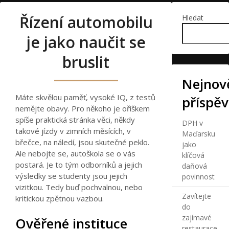
Řízení automobilu
Hledat
je jako naučit se
bruslit
Nejnově
Máte skvělou paměť, vysoké IQ, z testů
příspě
nemějte obavy. Pro někoho je oříškem
spíše praktická stránka věci, někdy
DPH v
takové jízdy v zimních měsících, v
Maďarsku
břečce, na náledí, jsou skutečné peklo.
jako
Ale nebojte se,
autoškola
se o vás
klíčová
postará. Je to tým odborníků a jejich
daňová
výsledky se studenty jsou jejich
povinnost
vizitkou. Tedy buď pochvalnou, nebo
Zavítejte
kritickou zpětnou vazbou.
do
zajímavé
Ověřené instituce
restaurace