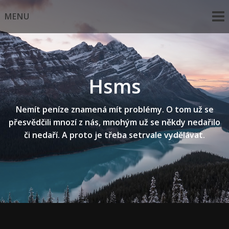
Skip
MENU
to
content
Hsms
Nemít peníze znamená mít problémy. O tom už se
přesvědčili mnozí z nás, mnohým už se někdy nedařilo
či nedaří. A proto je třeba setrvale vydělávat.