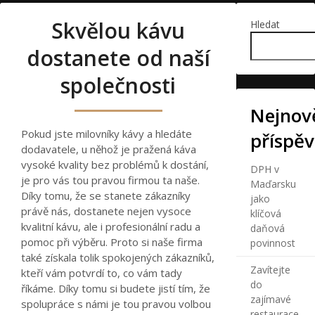
Skvělou kávu
Hledat
dostanete od naší
společnosti
Nejnově
Pokud jste milovníky kávy a hledáte
příspě
dodavatele, u něhož je
pražená káva
vysoké kvality bez problémů k dostání,
DPH v
je pro vás tou pravou firmou ta naše.
Maďarsku
Díky tomu, že se stanete zákazníky
jako
právě nás, dostanete nejen vysoce
klíčová
kvalitní kávu, ale i profesionální radu a
daňová
pomoc při výběru. Proto si naše firma
povinnost
také získala tolik spokojených zákazníků,
Zavítejte
kteří vám potvrdí to, co vám tady
do
říkáme. Díky tomu si budete jistí tím, že
zajímavé
spolupráce s námi je tou pravou volbou
restaurace