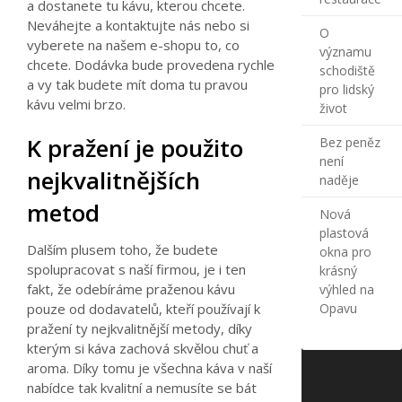
a dostanete tu kávu, kterou chcete.
Neváhejte a kontaktujte nás nebo si
O
vyberete na našem e-shopu to, co
významu
chcete. Dodávka bude provedena rychle
schodiště
a vy tak budete mít doma tu pravou
pro lidský
kávu velmi brzo.
život
K pražení je použito
Bez peněz
není
nejkvalitnějších
naděje
metod
Nová
plastová
Dalším plusem toho, že budete
okna pro
spolupracovat s naší firmou, je i ten
krásný
fakt, že odebíráme praženou kávu
výhled na
pouze od dodavatelů, kteří používají k
Opavu
pražení ty nejkvalitnější metody, díky
kterým si káva zachová skvělou chuť a
aroma. Díky tomu je všechna káva v naší
nabídce tak kvalitní a nemusíte se bát