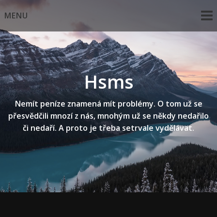
Skip
MENU
to
content
Hsms
Nemít peníze znamená mít problémy. O tom už se
přesvědčili mnozí z nás, mnohým už se někdy nedařilo
či nedaří. A proto je třeba setrvale vydělávat.