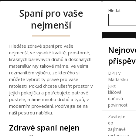
Spaní pro vaše
Hledat
nejmenší
Hledáte zdravé spaní pro vaše
Nejnově
nejmenší, ve vysoké kvalitě, prostorné,
příspě
krásných barevných druhů a dokonalých
materiálů? My takové máme, ve velmi
rozmanitém výběru, ze kterého si
DPH v
můžete vybrat ty pravé pro vaše
Maďarsku
ratolesti. Pokud chcete ušetřit prostor v
jako
klíčová
jejich pokojíčku a potřebujete patrové
daňová
postele
, máme mnoho druhů a typů, v
povinnost
moderním provedení. Podívejte se na
naši pestrou nabídku.
Zavítejte
do
Zdravé spaní nejen
zajímavé
restaurace