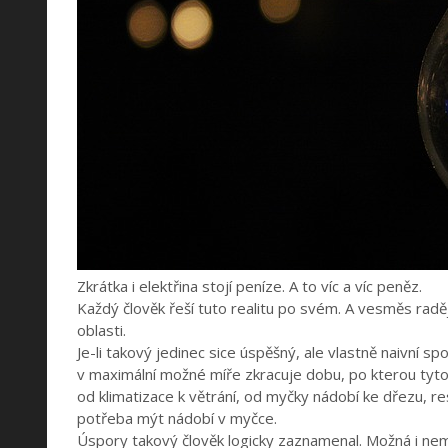
Zkrátka i elektřina stojí peníze. A to víc a víc peněz.
Každý člověk řeší tuto realitu po svém. A vesměs radě
oblasti.
Je-li takový jedinec sice úspěšný, ale vlastně naivní s
v maximální možné míře zkracuje dobu, po kterou tyto
od klimatizace k větrání, od myčky nádobí ke dřezu, r
potřeba mýt nádobí v myčce.
Úspory takový člověk logicky zaznamenal. Možná i nema