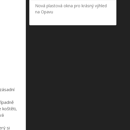
Nová plastová okna pro krásný výhled
na Opavu
 zásadní
případně
 koštěti,
vá
rý si