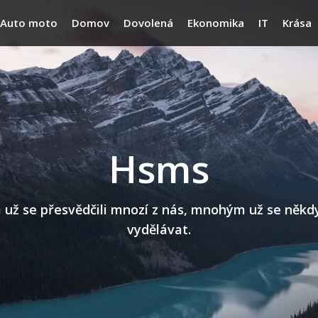
Auto moto
Domov
Dovolená
Ekonomika
IT
Krása
Hsms
 se přesvědčili mnozí z nás, mnohým už se někdy n
vydělávat.