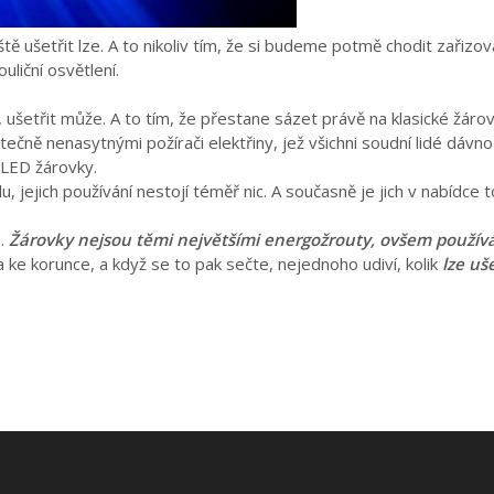
ště ušetřit lze. A to nikoliv tím, že si budeme potmě chodit zařizov
liční osvětlení.
i, ušetřit může. A to tím, že přestane sázet právě na klasické žárov
čně nenasytnými požírači elektřiny, jež všichni soudní lidé dávno
 LED žárovky.
 jejich používání nestojí téměř nic. A současně je jich v nabídce tol
m.
Žárovky nejsou těmi největšími energožrouty, ovšem použív
a ke korunce, a když se to pak sečte, nejednoho udiví, kolik
lze uše