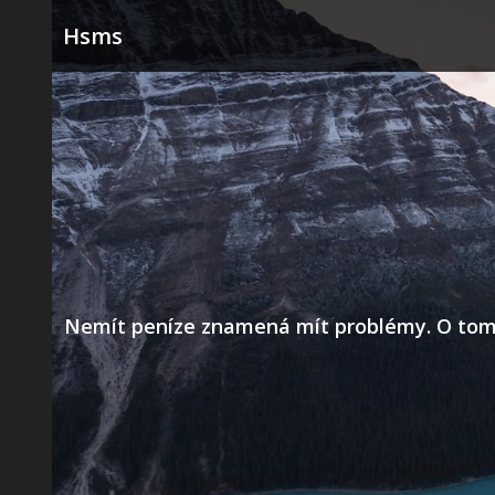
Skip
Hsms
to
content
Nemít peníze znamená mít problémy. O tom už