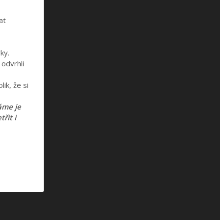
at
ky.
 odvrhli
ik, že si
áme je
třit i