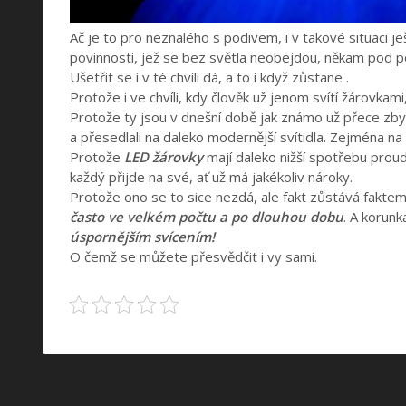
Ač je to pro neznalého s podivem, i v takové situaci je
povinnosti, jež se bez světla neobejdou, někam pod pou
Ušetřit se i v té chvíli dá, a to i když zůstane
.
Protože i ve chvíli, kdy člověk už jenom svítí žárovkam
Protože ty jsou v dnešní době jak známo už přece zbyte
a přesedlali na daleko modernější svítidla. Zejména na
Protože
LED žárovky
mají daleko nižší spotřebu proudu,
každý přijde na své, ať už má jakékoliv nároky.
Protože ono se to sice nezdá, ale fakt zůstává fakte
často ve velkém počtu a po dlouhou dobu
. A korunk
úspornějším svícením!
O čemž se můžete přesvědčit i vy sami.