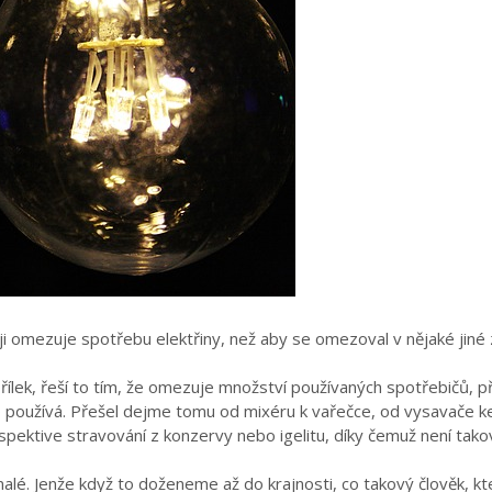
ji omezuje spotřebu elektřiny, než aby se omezoval v nějaké jiné
pořílek, řeší to tím, že omezuje množství používaných spotřebičů, 
 používá. Přešel dejme tomu od mixéru k vařečce, od vysavače ke
espektive stravování z konzervy nebo igelitu, díky čemuž není tako
lé. Jenže když to doženeme až do krajnosti, co takový člověk, kte