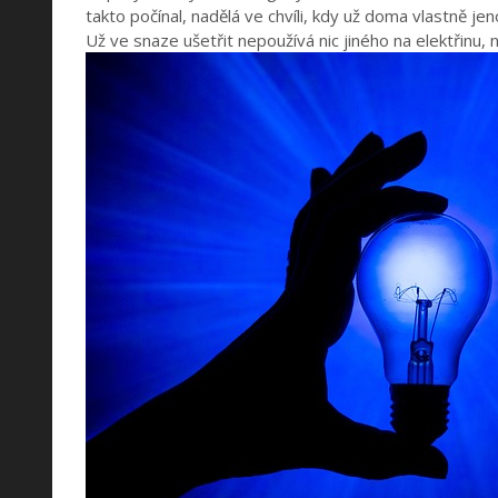
takto počínal, nadělá ve chvíli, kdy už doma vlastně jeno
Už ve snaze ušetřit nepoužívá nic jiného na elektřinu,