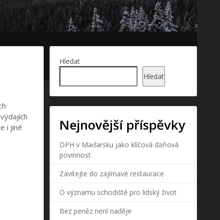
Hledat
Hledat
ch
 výdajích
Nejnovější příspěvky
 i jiné
DPH v Maďarsku jako klíčová daňová
povinnost
Zavítejte do zajímavé restaurace
O významu schodiště pro lidský život
Bez peněz není naděje