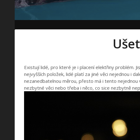
Ušetř
Existují lidé, pro které je i placení elektřiny problé
nejvyšších položek, lidé platí za jiné věci nejednou i d
nezanedbatelnou měrou, přesto má i tento nejednou vli
nezbytné věci nebo třeba i něco, co sice nezbytně nep