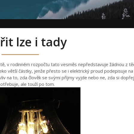
it lze i tady
m. Jistě, v rodinném rozpočtu tato vesměs nepředstavuje žádnou z tě
aleko větší částky, jenže přesto se i elektrický proud podepisuje na
v na to, zda člověk se svými příjmy vyjde nebo ne, zda si dopřeje
otřebuje, ale touží po tom.