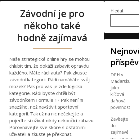
Závodní je pro
Hledat
někoho také
hodně zajímavá
Nejnově
Naše
strategické online hry
se mohou
příspě
chlubit tím, že dokáží zabavit opravdu
každého. Máte rádi auta? Pak zkuste
DPH v
závodní kategorii. Rádi namáháte svůj
Maďarsku
mozek? Pak pro vás je zde logická
jako
kategorie. Rádi byste chtěli být
klíčová
závodníkem Formule 1? Pak není ni
daňová
snazšího, než navštívit sportovní
povinnost
kategorii. Tak už na nic nečekejte a
Zavítejte
pojeďte si užívat nikdy nekončící zábavu.
do
Porovnávejte své skóre s ostatními
zajímavé
uživateli a zkuste je překonat.
restaurace