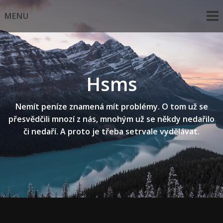
Skip
MENU
to
content
Hsms
Nemít peníze znamená mít problémy. O tom už se
přesvědčili mnozí z nás, mnohým už se někdy nedařilo
či nedaří. A proto je třeba setrvale vydělávat.