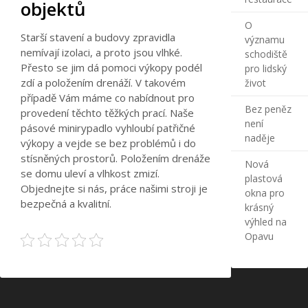
objektů
O
Starší stavení a budovy zpravidla
významu
nemívají izolaci, a proto jsou vlhké.
schodiště
Přesto se jim dá pomoci výkopy podél
pro lidský
zdí a položením drenáží. V takovém
život
případě Vám máme co nabídnout pro
Bez peněz
provedení těchto těžkých prací. Naše
není
pásové minirypadlo vyhloubí patřičné
naděje
výkopy a vejde se bez problémů i do
stísněných prostorů. Položením drenáže
Nová
se domu uleví a vlhkost zmizí.
plastová
Objednejte si nás, práce našimi stroji je
okna pro
bezpečná a kvalitní.
krásný
výhled na
Opavu