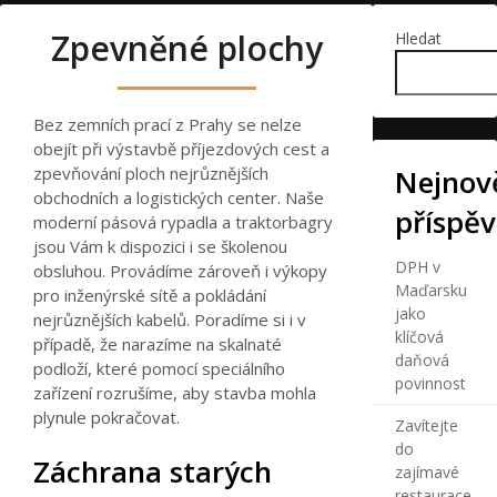
Zpevněné plochy
Hledat
Bez
zemních prací z Prahy
se nelze
obejít při výstavbě příjezdových cest a
zpevňování ploch nejrůznějších
Nejnově
obchodních a logistických center. Naše
příspě
moderní pásová rypadla a traktorbagry
jsou Vám k dispozici i se školenou
DPH v
obsluhou. Provádíme zároveň i výkopy
Maďarsku
pro inženýrské sítě a pokládání
jako
nejrůznějších kabelů. Poradíme si i v
klíčová
případě, že narazíme na skalnaté
daňová
podloží, které pomocí speciálního
povinnost
zařízení rozrušíme, aby stavba mohla
plynule pokračovat.
Zavítejte
do
Záchrana starých
zajímavé
restaurace