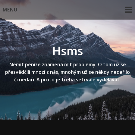
Skip
MENU
to
content
Hsms
Nemít peníze znamená mít problémy. O tom už se
přesvědčili mnozí z nás, mnohým už se někdy nedařilo
či nedaří. A proto je třeba setrvale vydělávat.