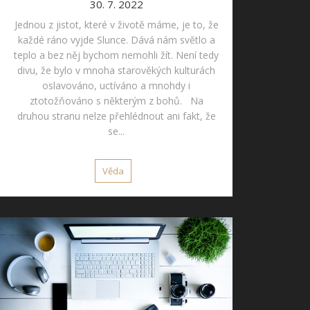
30. 7. 2022
Jednou z jistot, které v životě máme, je to, že
každé ráno vyjde Slunce. Dává nám světlo a
teplo a bez něj bychom nemohli žít. Není tedy
divu, že bylo v mnoha starověkých kulturách
oslavováno, uctíváno a mnohdy i
ztotožňováno s některým z bohů. Na
druhou stranu nelze přehlédnout ani fakt, že
se...
Věda