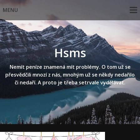
Skip
MENU
to
content
Hsms
Nemít peníze znamená mít problémy. O tom už se
přesvědčili mnozí z nás, mnohým už se někdy nedařilo
či nedaří. A proto je třeba setrvale vydělávat.