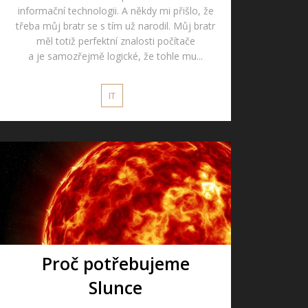
informační technologii. A někdy mi přišlo, že
třeba můj bratr se s tím už narodil. Můj bratr
měl totiž perfektní znalosti počítače
a je samozřejmě logické, že tohle mu...
IT
Proč potřebujeme
Slunce