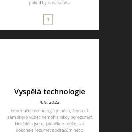
pokud by si na sobě...
IT
Vyspělá technologie
4. 8. 2022
Informační technologie je něco, čemu už
jsem skoro vůbec nemohla nikdy porozumět.
Nevěděla jsem, jak někdo může, tak
dokonale rozumět počítačům nebo