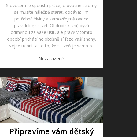
S ovocem je spousta práce, o ovocné stromy
se musíte náležitě starat, dodávat jim
potřebné živiny a samozřejmě ovoce
pravidelně sklízet. Období sklizně bývá
odměnou za vaše úsilí, ale právě v tomto
období přichází nejobtížnější fáze vaší snahy.
Nejde tu ani tak o to, že sklizeň je sama o...
Nezařazené
Připravíme vám dětský