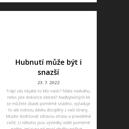
Hubnutí může být i
snazší
23. 7. 2022
Trápí vás nějaké to kilo navíc? Máte nadváhu,
nebo jste dokonce obézní? Nadbytečných kil
se můžete zbavit poměrně snadno, vyžaduje
to ale notnou dávku disciplíny z vaší strany.
Musíte dodržovat zdravou stravu a pravidelně
cvičit. U někoho jsou výsledky vidět poměrně
rychle, jiní si na ně musí chvilku počkat....