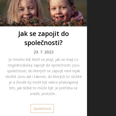
Jak se zapojit do
společnosti?
23. 7. 2022
Je mnoho lidí, kteří se ptají, jak se mají co
nejjednodušeji zapojit do společnosti. Jsou
společnosti, do kterých se zapojit není nijak
složité. Jsou ale i takové, do kterých to složité
je a člověk by mohl být velice překvapený
tím, jak těžké to může být. Je potřeba se
snažit, protože...
Společnost