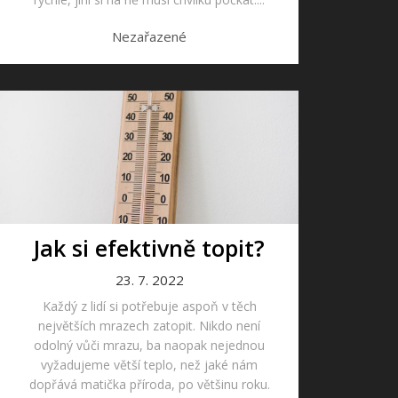
Nezařazené
Jak si efektivně topit?
23. 7. 2022
Každý z lidí si potřebuje aspoň v těch
největších mrazech zatopit. Nikdo není
odolný vůči mrazu, ba naopak nejednou
vyžadujeme větší teplo, než jaké nám
dopřává matička příroda, po většinu roku.