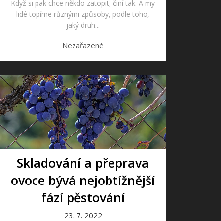
Když si pak chce někdo zatopit, činí tak. A my
lidé topíme různými způsoby, podle toho,
jaký druh...
Nezařazené
Skladování a přeprava
ovoce bývá nejobtížnější
fází pěstování
23. 7. 2022