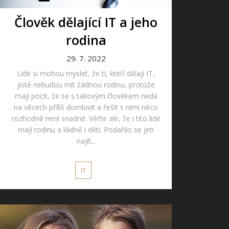
Člověk dělající IT a jeho
rodina
29. 7. 2022
Lidé si mohou myslet, že ti, kteří dělají IT,
jistě nebudou mít žádnou rodinu, protože
mají pocit, že se s takovým člověkem nedá
na věcech příliš domluvit a řešit s nimi něco
rozhodně není snadné. Věřte ale, že i tito lidé
mají rodinu a klidně i děti. Podařilo se jim
najít...
IT